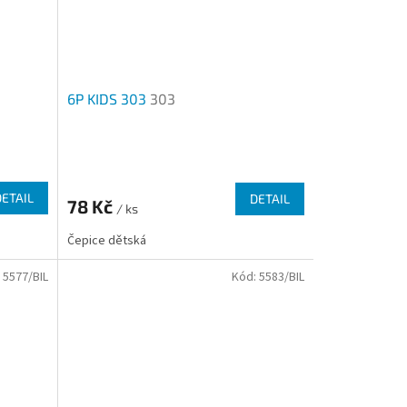
6P KIDS 303
303
Průměrné
hodnocení
produktu
DETAIL
DETAIL
78 Kč
je
/ ks
4,7
Čepice dětská
z
5
:
5577/BIL
Kód:
5583/BIL
hvězdiček.