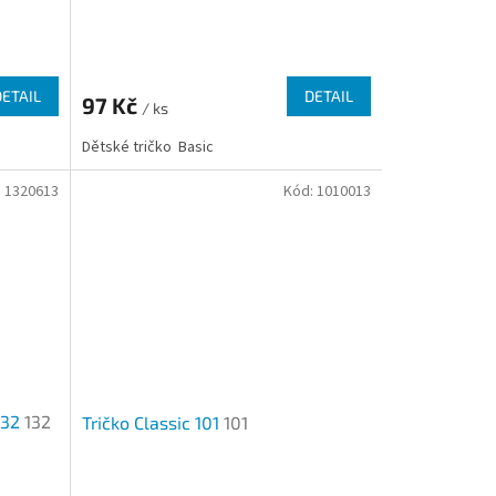
Průměrné
hodnocení
produktu
DETAIL
DETAIL
97 Kč
je
/ ks
3,4
Dětské tričko Basic
z
5
:
1320613
Kód:
1010013
hvězdiček.
132
132
Tričko Classic 101
101
Průměrné