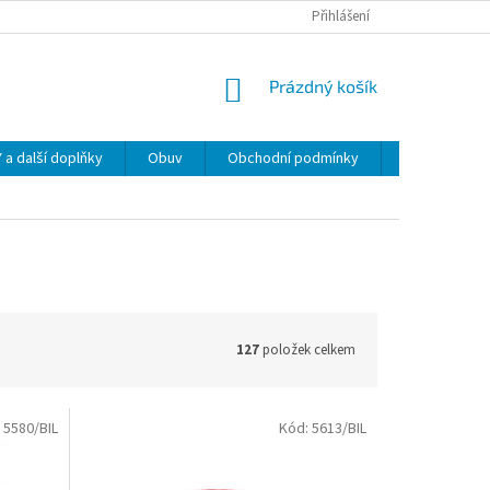
Přihlášení
NÁKUPNÍ
Prázdný košík
KOŠÍK
 další doplňky
Obuv
Obchodní podmínky
Napište nám
127
položek celkem
:
5580/BIL
Kód:
5613/BIL