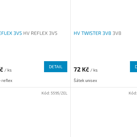
EFLEX 3V5
HV REFLEX 3V5
HV TWISTER 3V8
3V8
rné
Průměrné
cení
hodnocení
ktu
produktu
DETAIL
Kč
72 Kč
/ ks
je
/ ks
2,5
 reflex
Šátek unisex
z
5
Kód:
5595/ZEL
Kód
ček.
hvězdiček.