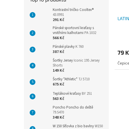
Kontrastní tričko Cooltex®
43.0991
LATI
291 Kč
Pánské sportovní kraťasy s
vnitřními kalhotami
PA 1032
566 Kč
Pánské plavky
K 760
387 Kč
79 
Šortky Jersey
Iconic 195 Jersey
Čepice
Shorts
149 Kč
Šortky "Athletic"
TJ 5710
675 Kč
Teplákové kraťasy
BY 251
563 Kč
Poncho Poncho do deště
79.S470
348 Kč
W 150 Síťovka z bio bavlny
W150