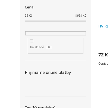
Cena
55
Kč
8678
Kč
HV R
Průmě
hodno
Na skladě
0
produ
72 
je
1,5
Čepice
z
5
Přijímáme online platby
hvězdi
Top 10 produktů