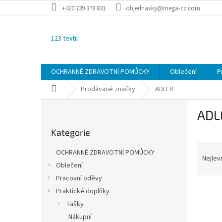
Přejít
+420 739 378 831
objednavky@mega-cz.com
na
obsah
123 textil
OCHRANNÉ ZDRAVOTNÍ POMŮCKY
Oblečení
P
Domů
Prodávané značky
ADLER
P
ADL
o
Přeskočit
s
Kategorie
kategorie
t
Ř
r
OCHRANNÉ ZDRAVOTNÍ POMŮCKY
a
a
Nejlev
Oblečení
z
n
Pracovní oděvy
e
n
V
n
í
Praktické doplňky
ý
í
p
Tašky
p
p
a
Nákupní