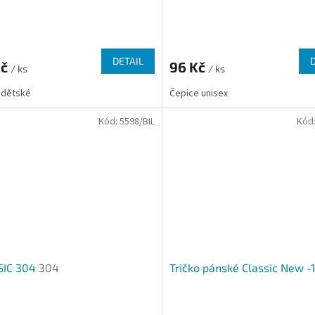
rné
cení
ktu
DETAIL
Kč
96 Kč
/ ks
/ ks
 dětské
Čepice unisex
Kód:
5598/BIL
Kód
ček.
SIC 304
304
Tričko pánské Classic New -
Průměrné