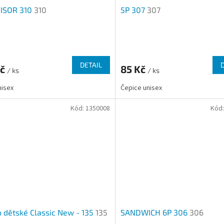
ISOR 310
310
5P 307
307
rné
Průměrné
cení
hodnocení
ktu
produktu
DETAIL
Kč
85 Kč
/ ks
je
/ ks
2,3
nisex
Čepice unisex
z
5
Kód:
1350008
Kód
ček.
hvězdiček.
o dětské Classic New - 135
135
SANDWICH 6P 306
306