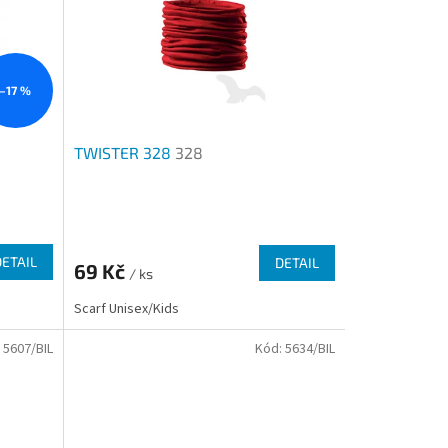
–17 %
TWISTER 328
328
Průměrné
hodnocení
produktu
DETAIL
DETAIL
69 Kč
je
/ ks
4,3
Scarf Unisex/Kids
z
5
:
5607/BIL
Kód:
5634/BIL
hvězdiček.