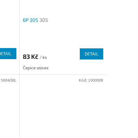
6P 305
305
Průměrné
hodnocení
produktu
DETAIL
DETAIL
83 Kč
je
/ ks
2,3
Čepice unisex
z
5
:
5604/BIL
Kód:
1000008
hvězdiček.