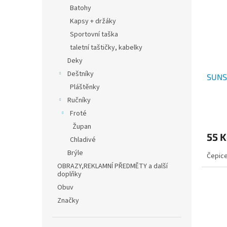
i
r
n
Batohy
s
o
e
Kapsy + držáky
p
d
l
r
u
Sportovní taška
o
k
taletní taštičky, kabelky
d
t
Deky
u
ů
Deštníky
SUNS
k
Pláštěnky
t
ů
Ručníky
Průmě
Froté
hodno
Župan
produ
55 
je
Chladivé
4,0
Brýle
Čepice
z
OBRAZY,REKLAMNÍ PŘEDMĚTY a další
5
doplňky
hvězdi
Obuv
Značky