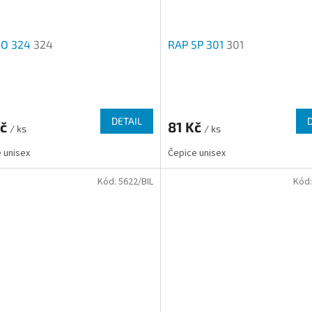
NO 324
324
RAP 5P 301
301
Průměrné
hodnocení
produktu
DETAIL
Kč
81 Kč
/ ks
je
/ ks
2,3
 unisex
Čepice unisex
z
5
Kód:
5622/BIL
Kód
hvězdiček.