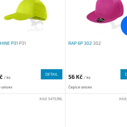
HINE P31
P31
RAP 6P 302
302
rné
Průměrné
cení
hodnocení
ktu
produktu
DETAIL
Kč
56 Kč
/ ks
je
/ ks
3,3
 unisex
Čepice unisex
z
5
Kód:
5475/BIL
Kód
ček.
hvězdiček.