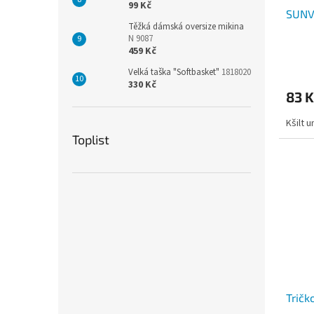
99 Kč
SUNV
Těžká dámská oversize mikina
N 9087
459 Kč
Průmě
Velká taška "Softbasket"
1818020
hodno
330 Kč
produ
83 
je
3,0
Kšilt u
z
Toplist
5
hvězdi
Tričk