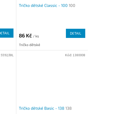
Tričko dětské Classic - 100
100
Průměrné
hodnocení
produktu
DETAIL
DETAIL
86 Kč
je
/ ks
4,0
Tričko dětské
z
5
:
5592/BIL
Kód:
1380008
hvězdiček.
Tričko dětské Basic - 138
138