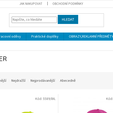
JAK NAKUPOVAT
OBCHODNÍ PODMÍNKY
HLEDAT
racovní oděvy
Praktické doplňky
OBRAZY,REKLAMNÍ PŘEDMĚTY a
ER
nější
Nejdražší
Nejprodávanější
Abecedně
Kód:
5589/BIL
Kód