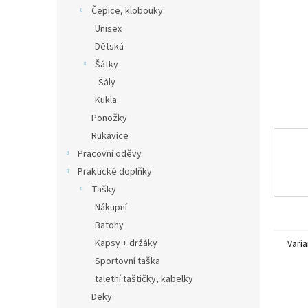
n
Čepice, klobouky
e
Unisex
l
Dětská
Šátky
Šály
Kukla
Ponožky
Rukavice
Pracovní oděvy
Praktické doplňky
Tašky
Nákupní
Batohy
Kapsy + držáky
Varia
Sportovní taška
taletní taštičky, kabelky
Deky