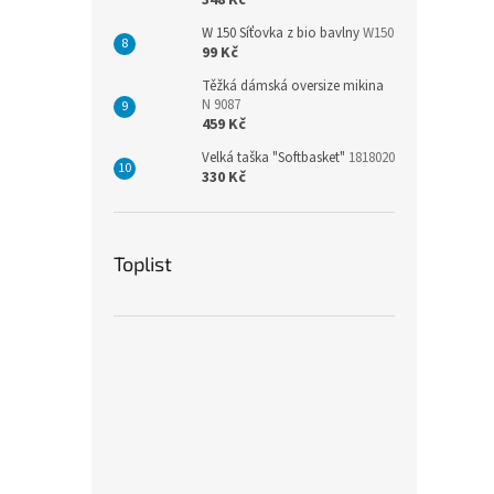
348 Kč
W 150 Síťovka z bio bavlny
W150
99 Kč
Těžká dámská oversize mikina
N 9087
459 Kč
Velká taška "Softbasket"
1818020
330 Kč
Toplist