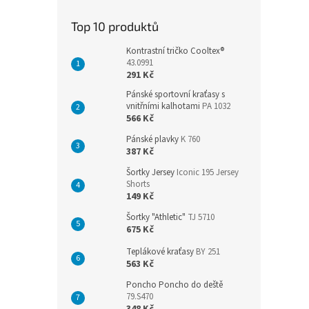
Top 10 produktů
Kontrastní tričko Cooltex®
43.0991
291 Kč
Pánské sportovní kraťasy s
vnitřními kalhotami
PA 1032
566 Kč
Pánské plavky
K 760
387 Kč
Šortky Jersey
Iconic 195 Jersey
Shorts
149 Kč
Šortky "Athletic"
TJ 5710
675 Kč
Teplákové kraťasy
BY 251
563 Kč
Poncho Poncho do deště
79.S470