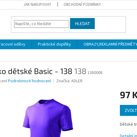
JAK NAKUPOVAT
OBCHODNÍ PODMÍNKY
HLEDAT
racovní oděvy
Praktické doplňky
OBRAZY,REKLAMNÍ PŘEDMĚTY a
ko dětské Basic - 138
138
1380008
né
cení
Podrobnosti hodnocení
Značka:
ADLER
ní
97 
u
Měrná
ZVOLT
cena:
ek.
Dětské tr
Detailní 