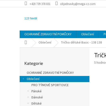
Přejít
+420 739 378 831
objednavky@mega-cz.com
na
obsah
123 textil
OCHRANNÉ ZDRAVOTNÍ POMŮCKY
Oblečení
P
Domů
Oblečení
Tričko dětské Basic - 138
138
P
Trič
o
Přeskočit
s
Průměr
5 hodno
Kategorie
kategorie
t
hodnoce
r
produkt
OCHRANNÉ ZDRAVOTNÍ POMŮCKY
a
je
Oblečení
3,4
n
z
PRO TÝMOVÉ SPORTOVCE
n
5
í
Pánské
hvězdič
p
Dámské
a
Dětské