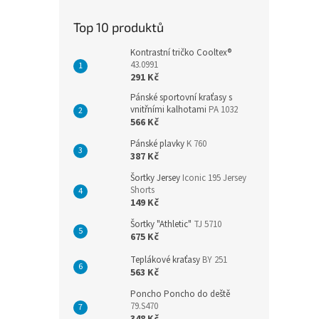
Top 10 produktů
Kontrastní tričko Cooltex®
43.0991
291 Kč
Pánské sportovní kraťasy s
vnitřními kalhotami
PA 1032
566 Kč
Pánské plavky
K 760
387 Kč
Šortky Jersey
Iconic 195 Jersey
Shorts
149 Kč
Šortky "Athletic"
TJ 5710
675 Kč
Teplákové kraťasy
BY 251
563 Kč
Poncho Poncho do deště
79.S470