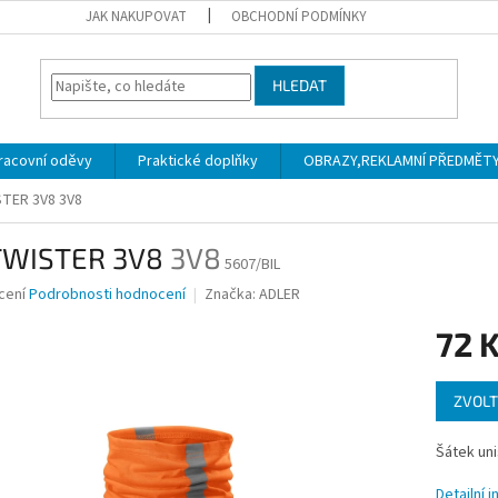
JAK NAKUPOVAT
OBCHODNÍ PODMÍNKY
HLEDAT
racovní oděvy
Praktické doplňky
OBRAZY,REKLAMNÍ PŘEDMĚTY a
STER 3V8
3V8
TWISTER 3V8
3V8
5607/BIL
né
cení
Podrobnosti hodnocení
Značka:
ADLER
ní
72 
u
Měrná
ZVOLT
cena:
ek.
Šátek un
Detailní 