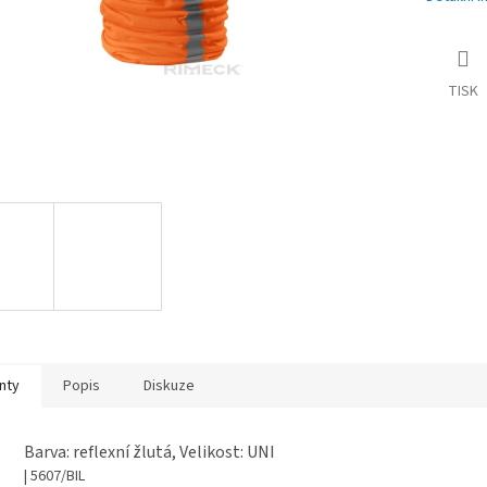
TISK
nty
Popis
Diskuze
Barva: reflexní žlutá, Velikost: UNI
| 5607/BIL