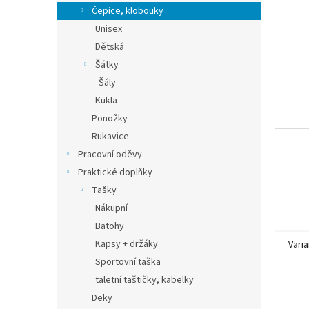
n
Čepice, klobouky
e
Unisex
l
Dětská
Šátky
Šály
Kukla
Ponožky
Rukavice
Pracovní oděvy
Praktické doplňky
Tašky
Nákupní
Batohy
Kapsy + držáky
Varia
Sportovní taška
taletní taštičky, kabelky
Deky