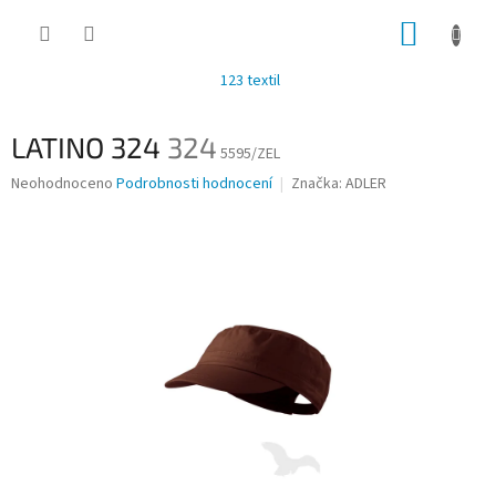
Přejít
NÁKUP
na
obsah
KOŠÍK
123 textil
LATINO 324
324
5595/ZEL
Průměrné
Neohodnoceno
Podrobnosti hodnocení
Značka:
ADLER
hodnocení
produktu
je
0,0
z
5
hvězdiček.