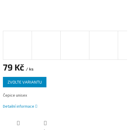
79 Kč
/ ks
Měrná
ZVOLTE VARIANTU
cena:
Čepice unisex
Detailní informace