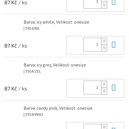
Do 
87 Kč
/ ks
Barva: icy white, Velikost: onesize
| 5924/BIL
Do 
87 Kč
/ ks
Barva: icy grey, Velikost: onesize
| 5924/ZEL
Do 
87 Kč
/ ks
Barva: candy pink, Velikost: onesize
| 5924/WHI2