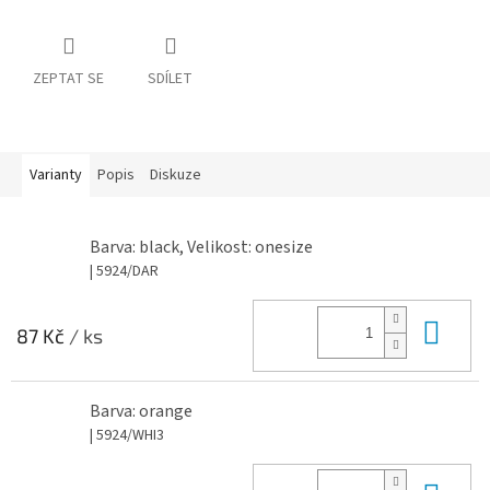
ZEPTAT SE
SDÍLET
Varianty
Popis
Diskuze
Barva: black, Velikost: onesize
| 5924/DAR
Do 
87 Kč
/ ks
Barva: orange
| 5924/WHI3