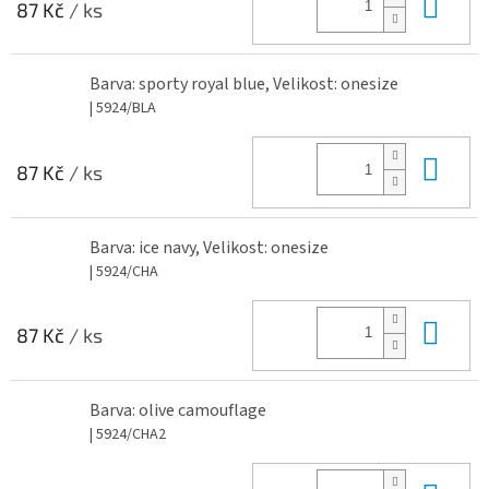
Do 
87 Kč
/ ks
Barva: sporty royal blue, Velikost: onesize
| 5924/BLA
Do 
87 Kč
/ ks
Barva: ice navy, Velikost: onesize
| 5924/CHA
Do 
87 Kč
/ ks
Barva: olive camouflage
| 5924/CHA2