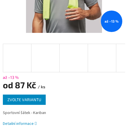
až –13 %
až –13 %
od
87 Kč
/ ks
Měrná
ZVOLTE VARIANTU
cena:
Sportovní šátek - Kariban
Detailní informace