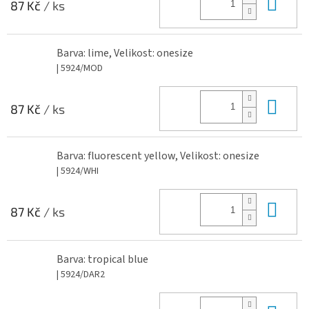
Do 
87 Kč
/ ks
Barva: lime, Velikost: onesize
| 5924/MOD
Do 
87 Kč
/ ks
Barva: fluorescent yellow, Velikost: onesize
| 5924/WHI
Do 
87 Kč
/ ks
Barva: tropical blue
| 5924/DAR2