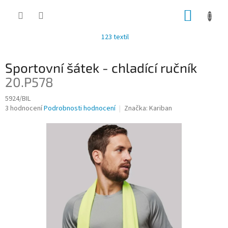
Přejít
NÁKUP
na
obsah
KOŠÍK
123 textil
Sportovní šátek - chladící ručník
20.P578
5924/BIL
Průměrné
3 hodnocení
Podrobnosti hodnocení
Značka:
Kariban
hodnocení
produktu
je
4,0
z
5
hvězdiček.