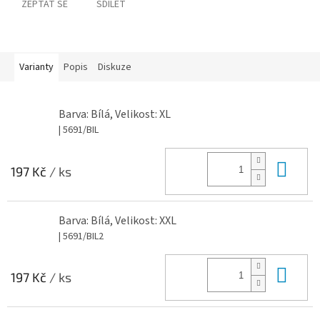
ZEPTAT SE
SDÍLET
Varianty
Popis
Diskuze
Barva: Bílá, Velikost: XL
| 5691/BIL
Do 
197 Kč
/ ks
Barva: Bílá, Velikost: XXL
| 5691/BIL2
Do 
197 Kč
/ ks