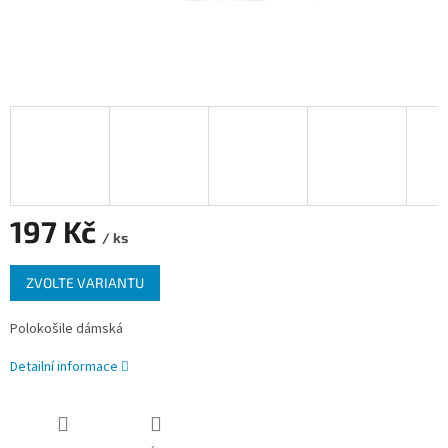
197 Kč
/ ks
Měrná
ZVOLTE VARIANTU
cena:
Polokošile dámská
Detailní informace