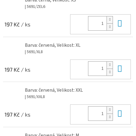
Barva: černá, Velikost: XS
| 5691/ZEL6
Do 
197 Kč
/ ks
Barva: červená, Velikost: XL
| 5691/XL8
Do 
197 Kč
/ ks
Barva: červená, Velikost: XXL
| 5691/XXL8
Do 
197 Kč
/ ks
Barva: červená, Velikost: M