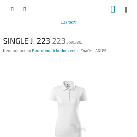
Přejít
NÁKUP
na
obsah
KOŠÍK
123 textil
SINGLE J. 223
223
5691/BIL
Průměrné
Neohodnoceno
Podrobnosti hodnocení
Značka:
ADLER
hodnocení
produktu
je
0,0
z
5
hvězdiček.