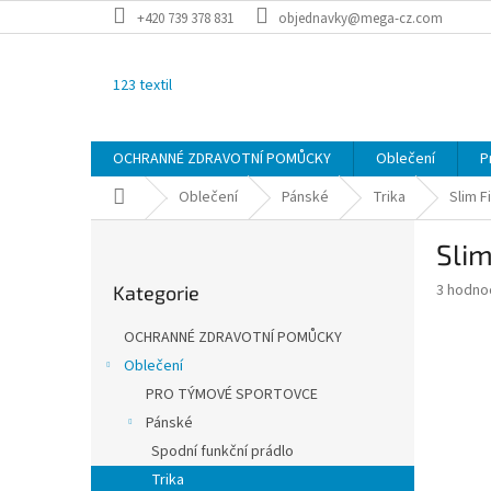
Přejít
+420 739 378 831
objednavky@mega-cz.com
na
obsah
123 textil
OCHRANNÉ ZDRAVOTNÍ POMŮCKY
Oblečení
P
Domů
Oblečení
Pánské
Trika
Slim F
P
Slim
o
Přeskočit
s
Průměr
3 hodno
Kategorie
kategorie
t
hodnoce
r
produkt
OCHRANNÉ ZDRAVOTNÍ POMŮCKY
a
je
Oblečení
3,3
n
z
PRO TÝMOVÉ SPORTOVCE
n
5
í
Pánské
hvězdič
p
Spodní funkční prádlo
a
Trika