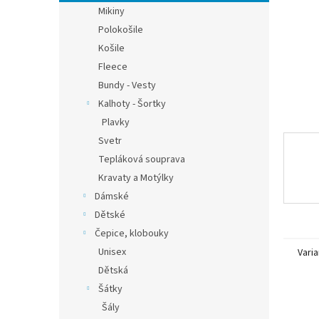
n
Mikiny
e
Polokošile
l
Košile
Fleece
Bundy - Vesty
Kalhoty - Šortky
Plavky
Svetr
Tepláková souprava
Kravaty a Motýlky
Dámské
Dětské
Čepice, klobouky
Unisex
Varia
Dětská
Šátky
Šály