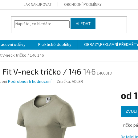
JAK NAKUPOVAT
OBCHODNÍ PODMÍNKY
HLEDAT
racovní oděvy
Praktické doplňky
OBRAZY,REKLAMNÍ PŘEDMĚTY a
it V-neck tričko / 146
146
 Fit V-neck tričko / 146
146
1460013
né
cení
Podrobnosti hodnocení
Značka:
ADLER
ní
od
u
Měrná
ZVOLT
cena:
ek.
Tričko p
Detailní 