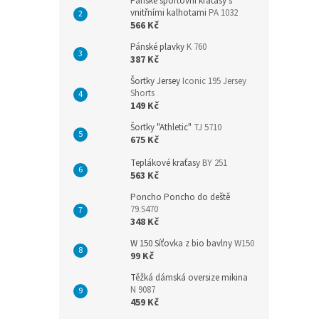
Pánské sportovní kraťasy s
vnitřními kalhotami
PA 1032
566 Kč
Pánské plavky
K 760
387 Kč
Šortky Jersey
Iconic 195 Jersey
Shorts
149 Kč
Šortky "Athletic"
TJ 5710
675 Kč
Teplákové kraťasy
BY 251
563 Kč
Poncho Poncho do deště
79.S470
348 Kč
W 150 Síťovka z bio bavlny
W150
99 Kč
Těžká dámská oversize mikina
N 9087
459 Kč