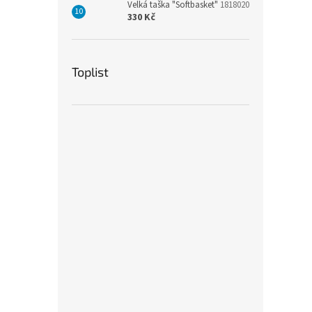
Velká taška "Softbasket"
1818020
330 Kč
Toplist