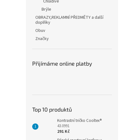
Chladivé
Brýle
OBRAZY,REKLAMNÍ PŘEDMĚTY a další
doplňky
Obuv
Značky
Přijímáme online platby
Top 10 produktů
Kontrastní tričko Cooltex®
43.0991
291 Kč