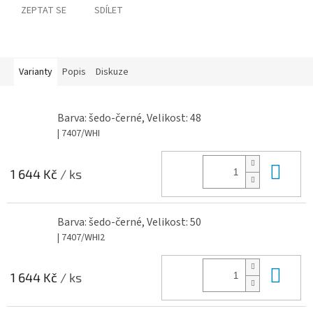
ZEPTAT SE
SDÍLET
Varianty
Popis
Diskuze
Barva: šedo-černé, Velikost: 48
| 7407/WHI
Do 
1 644 Kč
/ ks
Barva: šedo-černé, Velikost: 50
| 7407/WHI2
Do 
1 644 Kč
/ ks