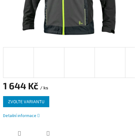
1 644 Kč
/ ks
Měrná
ZVOLTE VARIANTU
cena:
Detailní informace