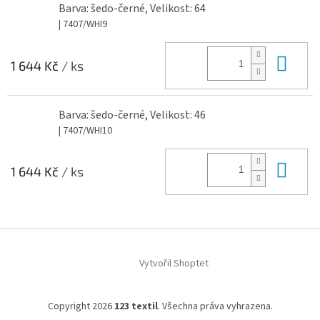
Barva: šedo-černé, Velikost: 64
| 7407/WHI9
Do 
1 644 Kč
/ ks
Barva: šedo-černé, Velikost: 46
| 7407/WHI10
Do 
1 644 Kč
/ ks
Z
á
Vytvořil Shoptet
p
a
t
Copyright 2026
123 textil
. Všechna práva vyhrazena.
í