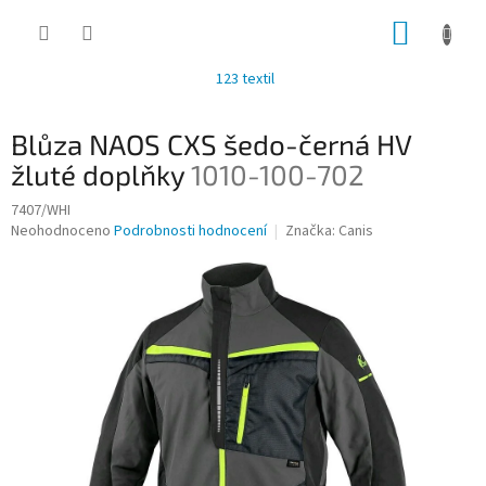
Přejít
NÁKUP
na
obsah
KOŠÍK
123 textil
Blůza NAOS CXS šedo-černá HV
žluté doplňky
1010-100-702
7407/WHI
Průměrné
Neohodnoceno
Podrobnosti hodnocení
Značka:
Canis
hodnocení
produktu
je
0,0
z
5
hvězdiček.