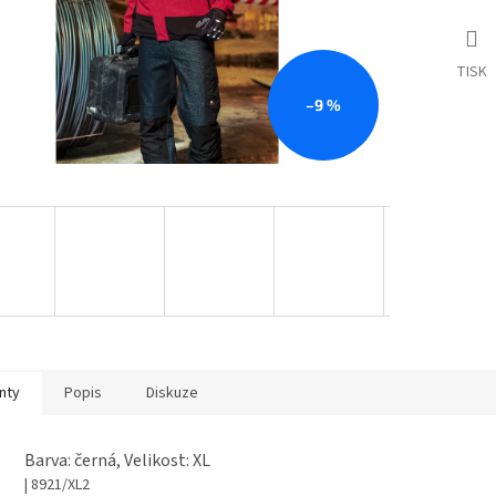
TISK
–9 %
nty
Popis
Diskuze
Barva: černá, Velikost: XL
| 8921/XL2