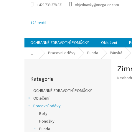
Přejít
+420 739 378 831
objednavky@mega-cz.com
na
obsah
123 textil
OCHRANNÉ ZDRAVOTNÍ POMŮCKY
Oblečení
P
Domů
Pracovní oděvy
Bunda
Pánská
P
Zim
o
Přeskočit
s
Průměr
Neohod
Kategorie
kategorie
t
hodnoce
r
produkt
OCHRANNÉ ZDRAVOTNÍ POMŮCKY
a
je
Oblečení
0,0
n
z
Pracovní oděvy
n
5
í
Boty
hvězdič
p
Ponožky
a
Bunda