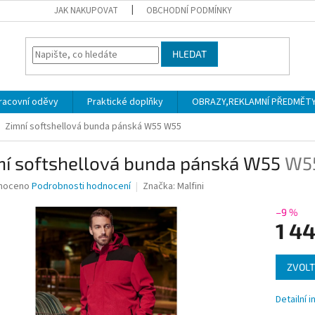
JAK NAKUPOVAT
OBCHODNÍ PODMÍNKY
HLEDAT
racovní oděvy
Praktické doplňky
OBRAZY,REKLAMNÍ PŘEDMĚTY a
Zimní softshellová bunda pánská W55
W55
ní softshellová bunda pánská W55
W5
né
noceno
Podrobnosti hodnocení
Značka:
Malfini
ní
u
–9 %
1 4
Měrná
ZVOLT
cena:
ek.
Detailní 