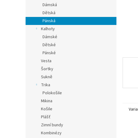
n
Dámská
e
Dětská
l
Pánská
Kalhoty
Dámské
Dětské
Pánské
Vesta
Šortky
Sukně
Trika
Polokošile
Mikina
Košile
Varia
Plášť
Zimní bundy
Kombinézy