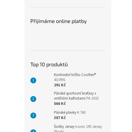
Přijímáme online platby
Top 10 produktů
Kontrastní tričko Cooltex®
43.0991
291 Kč
Pánské sportovní kraťasy s
vnitřními kalhotami
PA 1032
566 Kč
Pánské plavky
K 760
387 Kč
Šortky Jersey
Iconic 195 Jersey
Shorts