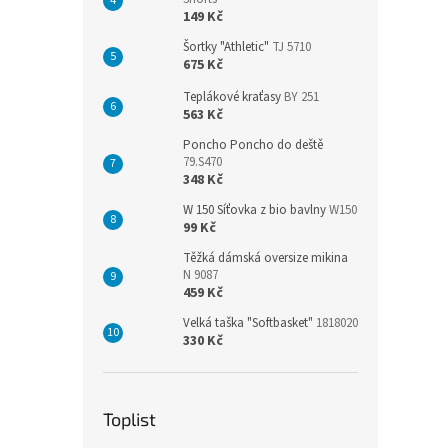
149 Kč
Šortky "Athletic"
TJ 5710
675 Kč
Teplákové kraťasy
BY 251
563 Kč
Poncho Poncho do deště
79.S470
348 Kč
W 150 Síťovka z bio bavlny
W150
99 Kč
Těžká dámská oversize mikina
N 9087
459 Kč
Velká taška "Softbasket"
1818020
330 Kč
Toplist