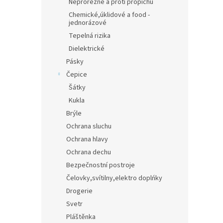
Neprořezné a proti propichu
Chemické,úklidové a food -
jednorázové
Tepelná rizika
Dielektrické
Pásky
Čepice
Šátky
Kukla
Brýle
Ochrana sluchu
Ochrana hlavy
Ochrana dechu
Bezpečnostní postroje
Čelovky,svítilny,elektro doplńky
Drogerie
Svetr
Pláštěnka