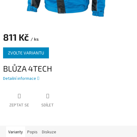
811 Kč
/ ks
Měrná
ZVOLTE VARIANTU
cena:
BLŮZA 4TECH
Detailní informace
ZEPTAT SE
SDÍLET
Varianty
Popis
Diskuze