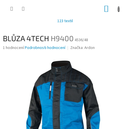
Přejít
NÁKUP
na
obsah
KOŠÍK
123 textil
BLŮZA 4TECH
H9400
4536/48
Průměrné
1 hodnocení
Podrobnosti hodnocení
Značka:
Ardon
hodnocení
produktu
je
3,0
z
5
hvězdiček.