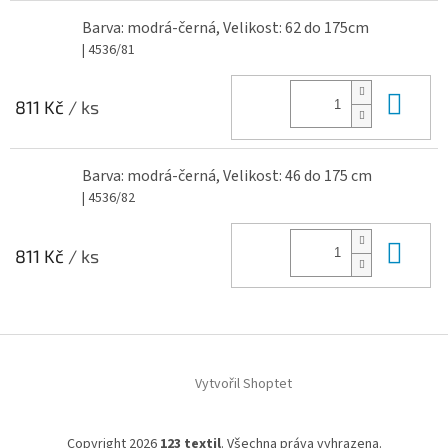
Barva: modrá-černá, Velikost: 62 do 175cm
| 4536/81
Do 
811 Kč
/ ks
Barva: modrá-černá, Velikost: 46 do 175 cm
| 4536/82
Do 
811 Kč
/ ks
Z
á
Vytvořil Shoptet
p
a
t
Copyright 2026
123 textil
. Všechna práva vyhrazena.