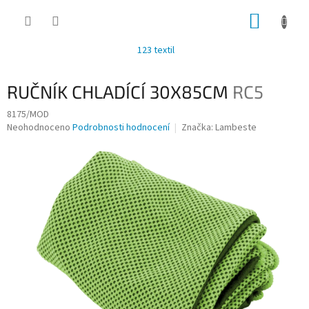
Přejít
NÁKUP
na
obsah
KOŠÍK
123 textil
RUČNÍK CHLADÍCÍ 30X85CM
RC5
8175/MOD
Průměrné
Neohodnoceno
Podrobnosti hodnocení
Značka:
Lambeste
hodnocení
produktu
je
0,0
z
5
hvězdiček.