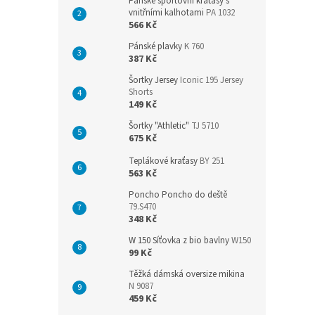
Pánské sportovní kraťasy s
vnitřními kalhotami
PA 1032
566 Kč
Pánské plavky
K 760
387 Kč
Šortky Jersey
Iconic 195 Jersey
Shorts
149 Kč
Šortky "Athletic"
TJ 5710
675 Kč
Teplákové kraťasy
BY 251
563 Kč
Poncho Poncho do deště
79.S470
348 Kč
W 150 Síťovka z bio bavlny
W150
99 Kč
Těžká dámská oversize mikina
N 9087
459 Kč