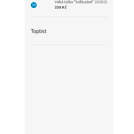
Velká taška "Softbasket"
1818020
330 Kč
Toplist