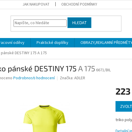
JAK NAKUPOVAT
OBCHODNÍ PODMÍNKY
HLEDAT
racovní oděvy
Praktické doplňky
OBRAZY,REKLAMNÍ PŘEDMĚTY a
o pánské DESTINY 175
A 175
čko pánské DESTINY 175
A 175
6671/BIL
né
noceno
Podrobnosti hodnocení
Značka:
ADLER
ní
223
u
Měrná
ZVOLT
cena:
ek.
triko pol
Detailní 