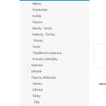
n
Mikiny
e
Polokošile
l
Košile
Fleece
Bundy - Vesty
Kalhoty - Šortky
Plavky
Svetr
Tepláková souprava
Kravaty a Motýlky
Dámské
Dětské
Čepice, klobouky
Unisex
Varia
Dětská
Šátky
Šály