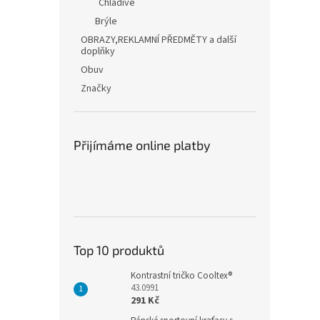
Chladivé
Brýle
OBRAZY,REKLAMNÍ PŘEDMĚTY a další
doplňky
Obuv
Značky
Přijímáme online platby
Top 10 produktů
Kontrastní tričko Cooltex®
43.0991
291 Kč