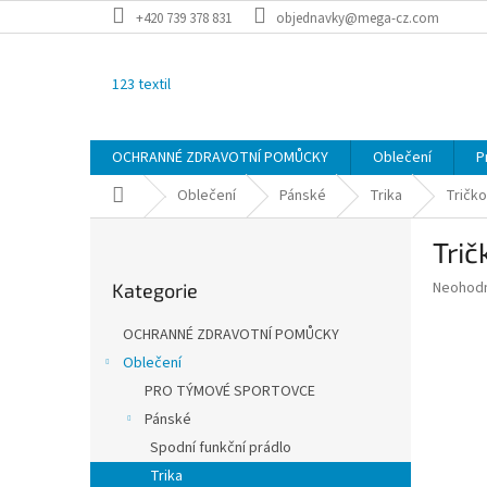
Přejít
+420 739 378 831
objednavky@mega-cz.com
na
obsah
123 textil
OCHRANNÉ ZDRAVOTNÍ POMŮCKY
Oblečení
P
Domů
Oblečení
Pánské
Trika
Tričk
P
Tri
o
Přeskočit
s
Průměr
Neohod
Kategorie
kategorie
t
hodnoce
r
produkt
OCHRANNÉ ZDRAVOTNÍ POMŮCKY
a
je
Oblečení
0,0
n
z
PRO TÝMOVÉ SPORTOVCE
n
5
í
Pánské
hvězdič
p
Spodní funkční prádlo
a
Trika