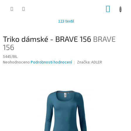
Přejít
NÁKUP
na
obsah
KOŠÍK
123 textil
Triko dámské - BRAVE 156
BRAVE
156
5445/BIL
Průměrné
Neohodnoceno
Podrobnosti hodnocení
Značka:
ADLER
hodnocení
produktu
je
0,0
z
5
hvězdiček.