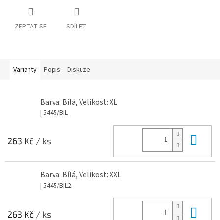
ZEPTAT SE
SDÍLET
Varianty
Popis
Diskuze
Barva: Bílá, Velikost: XL
| 5445/BIL
Do 
263 Kč
/ ks
Barva: Bílá, Velikost: XXL
| 5445/BIL2
Do 
263 Kč
/ ks