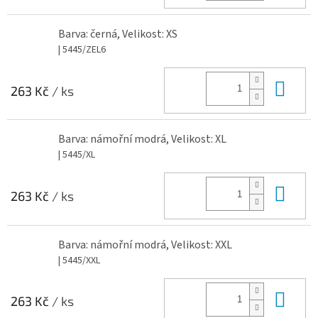
Barva: černá, Velikost: XS
| 5445/ZEL6
Do 
263 Kč
/ ks
Barva: námořní modrá, Velikost: XL
| 5445/XL
Do 
263 Kč
/ ks
Barva: námořní modrá, Velikost: XXL
| 5445/XXL
Do 
263 Kč
/ ks