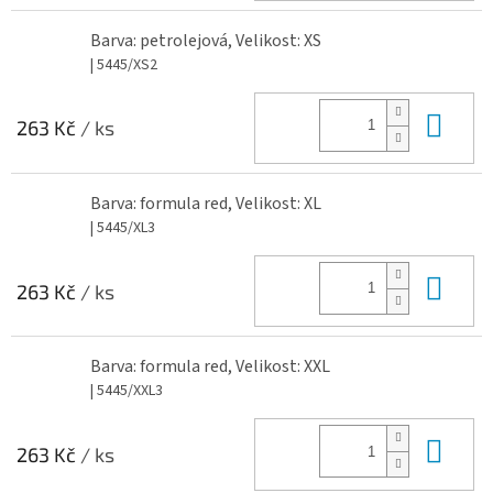
Barva: petrolejová, Velikost: XS
| 5445/XS2
Do 
263 Kč
/ ks
Barva: formula red, Velikost: XL
| 5445/XL3
Do 
263 Kč
/ ks
Barva: formula red, Velikost: XXL
| 5445/XXL3
Do 
263 Kč
/ ks