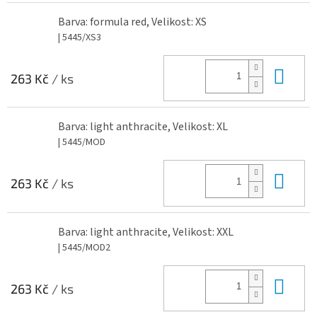
Barva: formula red, Velikost: XS
| 5445/XS3
Do 
263 Kč
/ ks
Barva: light anthracite, Velikost: XL
| 5445/MOD
Do 
263 Kč
/ ks
Barva: light anthracite, Velikost: XXL
| 5445/MOD2
Do 
263 Kč
/ ks