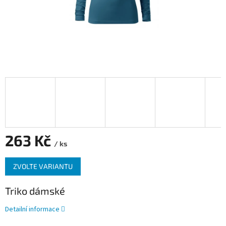
263 Kč
/ ks
Měrná
ZVOLTE VARIANTU
cena:
Triko dámské
Detailní informace