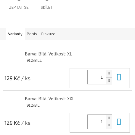
ZEPTAT SE
SDÍLET
Varianty
Popis
Diskuze
Barva: Bílá, Velikost: XL
| 912/BIL2
Do 
129 Kč
/ ks
Barva: Bílá, Velikost: XXL
| 912/BIL
Do 
129 Kč
/ ks