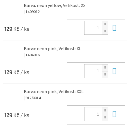
Barva: neon yellow, Velikost: XS
| 1409012
Do 
129 Kč
/ ks
Barva: neon pink, Velikost: XL
| 1404016
Do 
129 Kč
/ ks
Barva: neon pink, Velikost: XXL
| 912/XXL4
Do 
129 Kč
/ ks