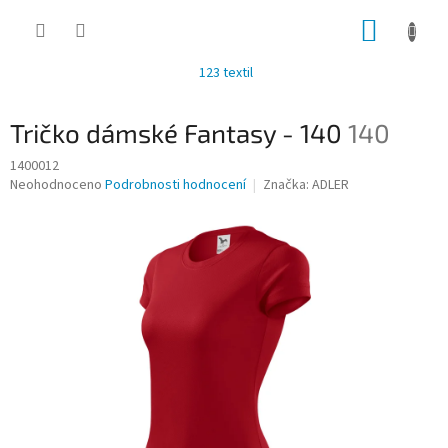
Přejít
NÁKUP
na
obsah
KOŠÍK
123 textil
Tričko dámské Fantasy - 140
140
1400012
Průměrné
Neohodnoceno
Podrobnosti hodnocení
Značka:
ADLER
hodnocení
produktu
je
0,0
z
5
hvězdiček.