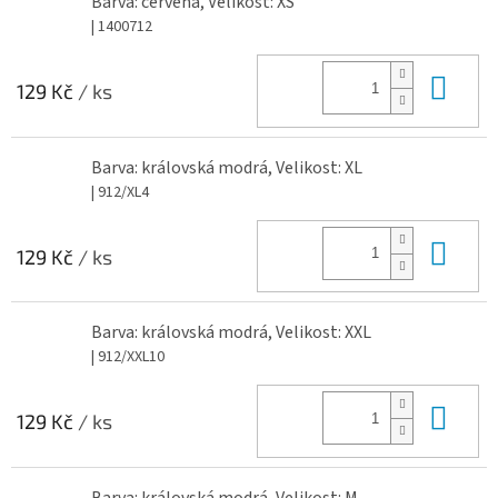
Barva: červená, Velikost: XS
| 1400712
Do 
129 Kč
/ ks
Barva: královská modrá, Velikost: XL
| 912/XL4
Do 
129 Kč
/ ks
Barva: královská modrá, Velikost: XXL
| 912/XXL10
Do 
129 Kč
/ ks
Barva: královská modrá, Velikost: M