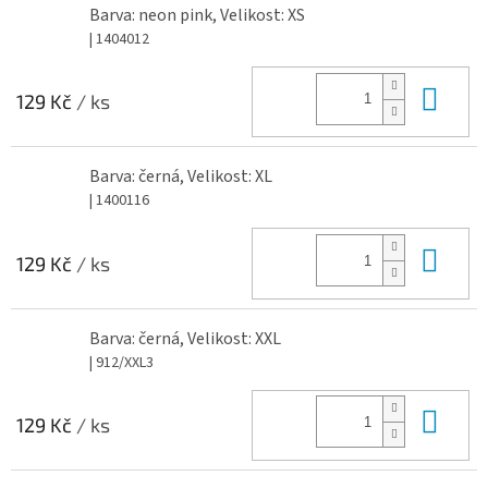
Barva: neon pink, Velikost: XS
| 1404012
Do 
129 Kč
/ ks
Barva: černá, Velikost: XL
| 1400116
Do 
129 Kč
/ ks
Barva: černá, Velikost: XXL
| 912/XXL3
Do 
129 Kč
/ ks