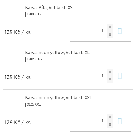
Barva: Bílá, Velikost: XS
| 1400012
Do 
129 Kč
/ ks
Barva: neon yellow, Velikost: XL
| 1409016
Do 
129 Kč
/ ks
Barva: neon yellow, Velikost: XXL
| 912/XXL
Do 
129 Kč
/ ks