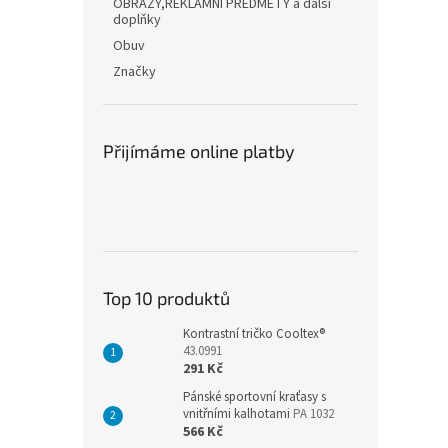
OBRAZY,REKLAMNÍ PŘEDMĚTY a další
doplňky
Obuv
Značky
Přijímáme online platby
Top 10 produktů
Kontrastní tričko Cooltex®
43.0991
291 Kč
Pánské sportovní kraťasy s
vnitřními kalhotami
PA 1032
566 Kč