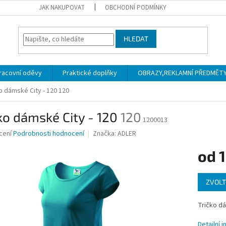
JAK NAKUPOVAT
OBCHODNÍ PODMÍNKY
HLEDAT
racovní oděvy
Praktické doplňky
OBRAZY,REKLAMNÍ PŘEDMĚTY a
o dámské City - 120
120
ko dámské City - 120
120
1200013
né
cení
Podrobnosti hodnocení
Značka:
ADLER
ní
od
1
u
Měrná
ZVOLT
cena:
ek.
Tričko d
Detailní 