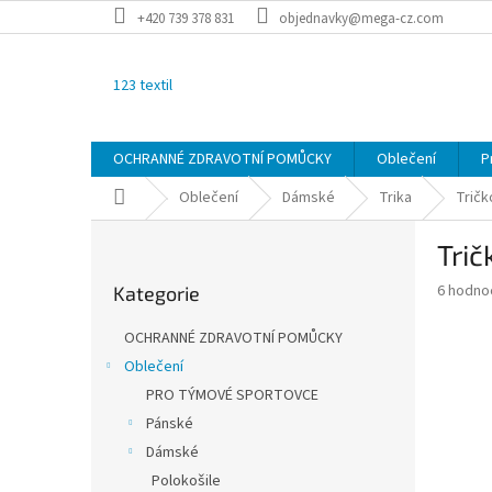
Přejít
+420 739 378 831
objednavky@mega-cz.com
na
obsah
123 textil
OCHRANNÉ ZDRAVOTNÍ POMŮCKY
Oblečení
P
Domů
Oblečení
Dámské
Trika
Tričk
P
Trič
o
Přeskočit
s
Průměr
6 hodno
Kategorie
kategorie
t
hodnoce
r
produkt
OCHRANNÉ ZDRAVOTNÍ POMŮCKY
a
je
Oblečení
2,2
n
z
PRO TÝMOVÉ SPORTOVCE
n
5
í
Pánské
hvězdič
p
Dámské
a
Polokošile