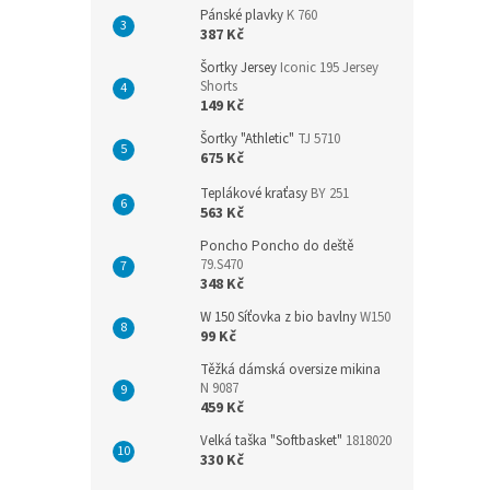
Pánské plavky
K 760
387 Kč
Šortky Jersey
Iconic 195 Jersey
Shorts
149 Kč
Šortky "Athletic"
TJ 5710
675 Kč
Teplákové kraťasy
BY 251
563 Kč
Poncho Poncho do deště
79.S470
348 Kč
W 150 Síťovka z bio bavlny
W150
99 Kč
Těžká dámská oversize mikina
N 9087
459 Kč
Velká taška "Softbasket"
1818020
330 Kč