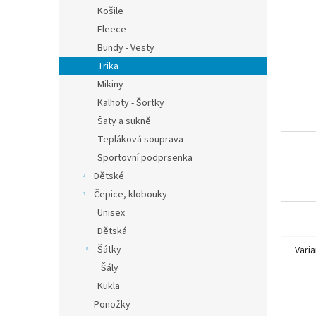
n
Košile
e
Fleece
l
Bundy - Vesty
Trika
Mikiny
Kalhoty - Šortky
Šaty a sukně
Tepláková souprava
Sportovní podprsenka
Dětské
Čepice, klobouky
Unisex
Dětská
Šátky
Varia
Šály
Kukla
Ponožky