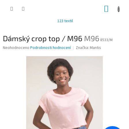
Přejít
NÁKUP
na
obsah
KOŠÍK
123 textil
Dámský crop top / M96
M96
8533/M
Průměrné
Neohodnoceno
Podrobnosti hodnocení
Značka:
Mantis
hodnocení
produktu
je
0,0
z
5
hvězdiček.