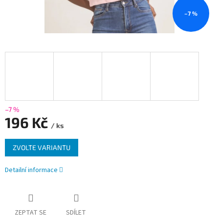
–7 %
–7 %
196 Kč
/ ks
Měrná
ZVOLTE VARIANTU
cena:
Detailní informace
ZEPTAT SE
SDÍLET