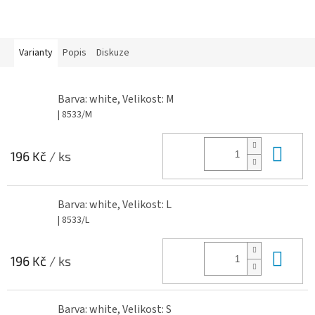
Varianty
Popis
Diskuze
Barva: white, Velikost: M
| 8533/M
Do 
196 Kč
/ ks
Barva: white, Velikost: L
| 8533/L
Do 
196 Kč
/ ks
Barva: white, Velikost: S