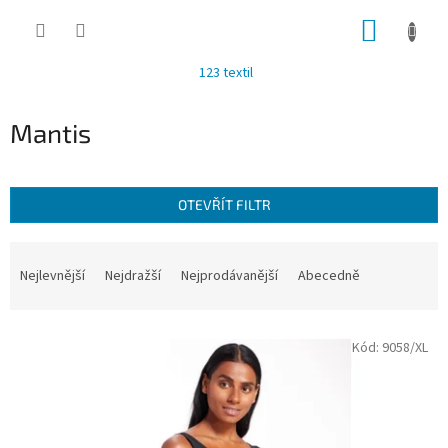
Přejít
NÁKUP
na
obsah
KOŠÍK
123 textil
Mantis
OTEVŘÍT FILTR
Ř
a
Nejlevnější
Nejdražší
Nejprodávanější
Abecedně
z
e
V
n
Kód:
9058/XL
ý
í
p
p
i
r
s
o