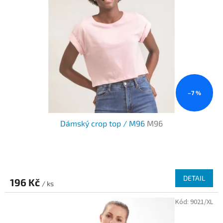
–7 %
Dámský crop top / M96
M96
DETAIL
196 Kč
/ ks
Kód:
9021/XL