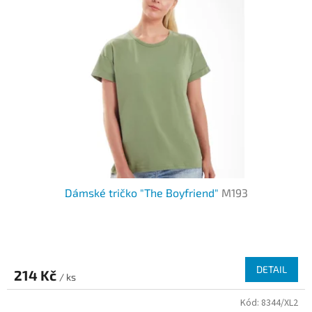
Dámské tričko "The Boyfriend"
M193
DETAIL
214 Kč
/ ks
Kód:
8344/XL2