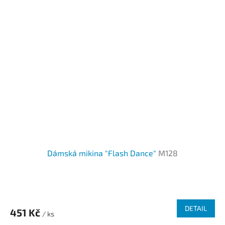
Dámská mikina "Flash Dance"
M128
DETAIL
451 Kč
/ ks