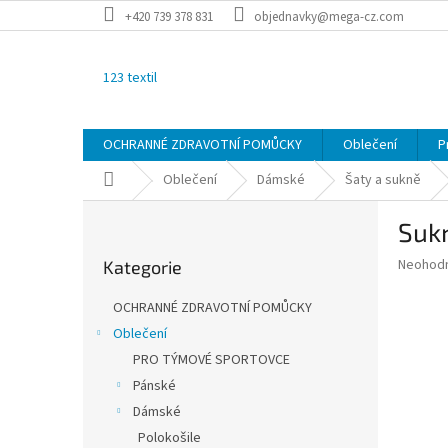
Přejít
+420 739 378 831
objednavky@mega-cz.com
na
obsah
123 textil
OCHRANNÉ ZDRAVOTNÍ POMŮCKY
Oblečení
P
Domů
Oblečení
Dámské
Šaty a sukně
P
Suk
o
Přeskočit
s
Průměr
Neohod
Kategorie
kategorie
t
hodnoce
r
produkt
OCHRANNÉ ZDRAVOTNÍ POMŮCKY
a
je
Oblečení
0,0
n
z
PRO TÝMOVÉ SPORTOVCE
n
5
í
Pánské
hvězdič
p
Dámské
a
Polokošile