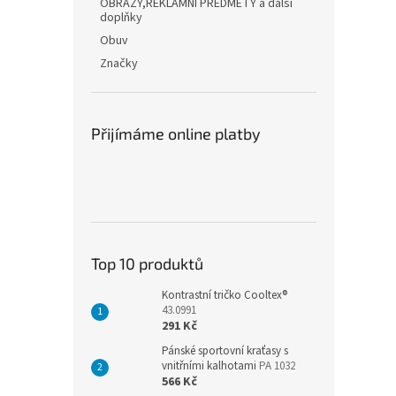
OBRAZY,REKLAMNÍ PŘEDMĚTY a další
doplňky
Obuv
Značky
Přijímáme online platby
Top 10 produktů
Kontrastní tričko Cooltex®
43.0991
291 Kč
Pánské sportovní kraťasy s
vnitřními kalhotami
PA 1032
566 Kč