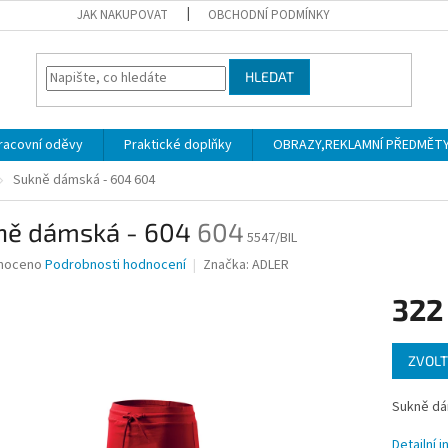
JAK NAKUPOVAT
OBCHODNÍ PODMÍNKY
HLEDAT
racovní oděvy
Praktické doplňky
OBRAZY,REKLAMNÍ PŘEDMĚTY a
Sukně dámská - 604
604
ně dámská - 604
604
5547/BIL
né
noceno
Podrobnosti hodnocení
Značka:
ADLER
ní
322
u
Měrná
ZVOLT
cena:
ek.
Sukně d
Detailní 