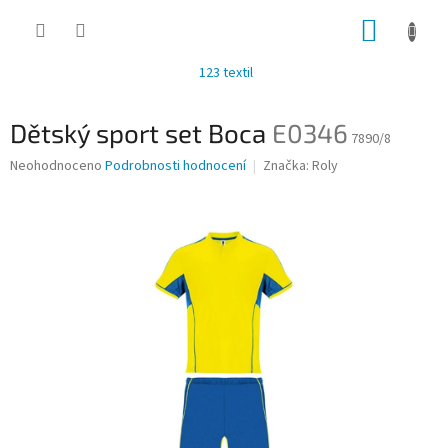
Přejít
NÁKUP
na
obsah
KOŠÍK
123 textil
Dětský sport set Boca
E0346
7890/8
Průměrné
Neohodnoceno
Podrobnosti hodnocení
Značka:
Roly
hodnocení
produktu
je
0,0
z
5
hvězdiček.