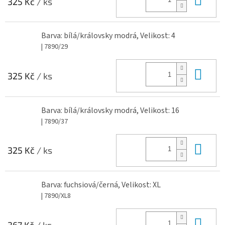
325 Kč
/ ks
Barva: bílá/královsky modrá, Velikost: 4
| 7890/29
Do 
325 Kč
/ ks
Barva: bílá/královsky modrá, Velikost: 16
| 7890/37
Do 
325 Kč
/ ks
Barva: fuchsiová/černá, Velikost: XL
| 7890/XL8
Do 
367 Kč
/ ks