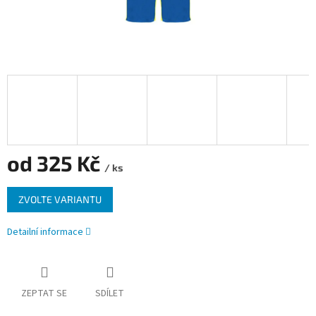
od
325 Kč
/ ks
Měrná
ZVOLTE VARIANTU
cena:
Detailní informace
ZEPTAT SE
SDÍLET