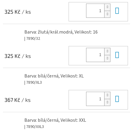
Do 
325 Kč
/ ks
Barva: žlutá/král.modrá, Velikost: 16
| 7890/32
Do 
325 Kč
/ ks
Barva: bílá/černá, Velikost: XL
| 7890/XL3
Do 
367 Kč
/ ks
Barva: bílá/černá, Velikost: XXL
| 7890/XXL3