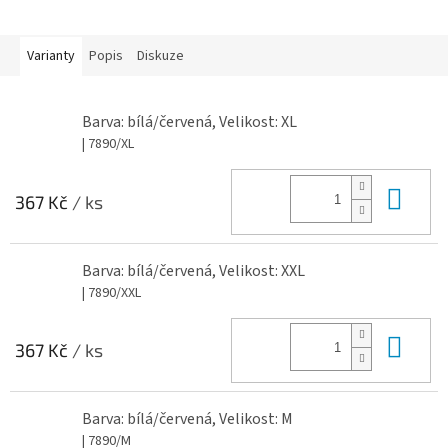
Varianty
Popis
Diskuze
Barva: bílá/červená, Velikost: XL
| 7890/XL
Do 
367 Kč
/ ks
Barva: bílá/červená, Velikost: XXL
| 7890/XXL
Do 
367 Kč
/ ks
Barva: bílá/červená, Velikost: M
| 7890/M