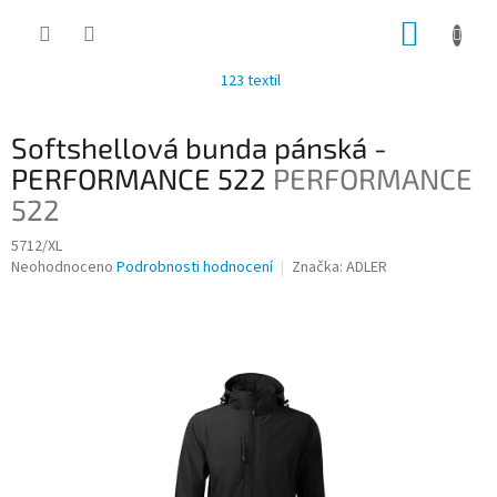
Přejít
NÁKUP
na
obsah
KOŠÍK
123 textil
Softshellová bunda pánská -
PERFORMANCE 522
PERFORMANCE
522
5712/XL
Průměrné
Neohodnoceno
Podrobnosti hodnocení
Značka:
ADLER
hodnocení
produktu
je
0,0
z
5
hvězdiček.