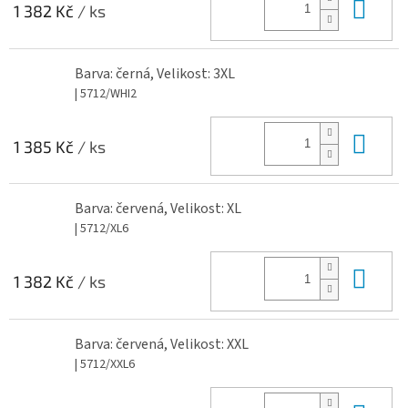
Do 
1 382 Kč
/ ks
Barva: černá, Velikost: 3XL
| 5712/WHI2
Do 
1 385 Kč
/ ks
Barva: červená, Velikost: XL
| 5712/XL6
Do 
1 382 Kč
/ ks
Barva: červená, Velikost: XXL
| 5712/XXL6