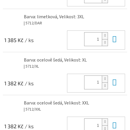
Barva: limetková, Velikost: 3XL
| 5712/DAR
Do 
1 385 Kč
/ ks
Barva: ocelově šedá, Velikost: XL
| 5712/XL
Do 
1 382 Kč
/ ks
Barva: ocelově šedá, Velikost: XXL
| 5712/XXL
Do 
1 382 Kč
/ ks