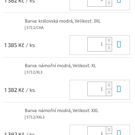
1 382 Kč
/ ks
Barva: královská modrá, Velikost: 3XL
| 5712/CHA
Do 
1 385 Kč
/ ks
Barva: námořní modrá, Velikost: XL
| 5712/XL3
Do 
1 382 Kč
/ ks
Barva: námořní modrá, Velikost: XXL
| 5712/XXL3
Do 
1 382 Kč
/ ks