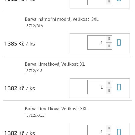
Barva: námořní modrá, Velikost: 3XL
| 5712/BLA
Do 
1 385 Kč
/ ks
Barva: limetková, Velikost: XL
| 5712/XL5
Do 
1 382 Kč
/ ks
Barva: limetková, Velikost: XXL
| 5712/XXL5
Do 
1 382 Kč
/ ks