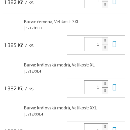
Do 
1 382 Kč
/ ks
Barva: červená, Velikost: 3XL
| 5712/PEB
Do 
1 385 Kč
/ ks
Barva: královská modrá, Velikost: XL
| 5712/XL4
Do 
1 382 Kč
/ ks
Barva: královská modrá, Velikost: XXL
| 5712/XXL4
Do 