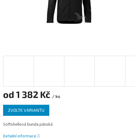
od
1 382 Kč
/ ks
Měrná
ZVOLTE VARIANTU
cena:
Softshellová bunda pánská
Detailní informace