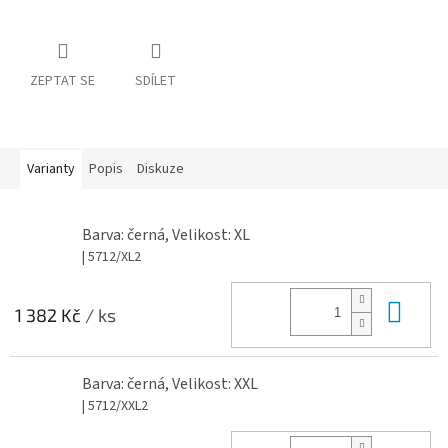
ZEPTAT SE
SDÍLET
Varianty
Popis
Diskuze
Barva: černá, Velikost: XL
| 5712/XL2
Do 
1 382 Kč
/ ks
Barva: černá, Velikost: XXL
| 5712/XXL2