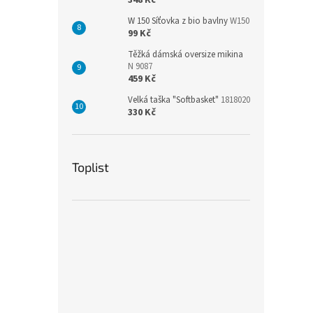
348 Kč
W 150 Síťovka z bio bavlny
W150
99 Kč
Těžká dámská oversize mikina
N 9087
459 Kč
Velká taška "Softbasket"
1818020
330 Kč
Toplist