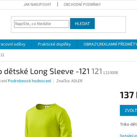
JAK NAKUPOVAT
OBCHODNÍ PODMÍNKY
HLEDAT
racovní oděvy
Praktické doplňky
OBRAZY,REKLAMNÍ PŘEDMĚTY a
121
o dětské Long Sleeve -121
121
1210008
né
cení
Podrobnosti hodnocení
Značka:
ADLER
ní
137
u
Měrná
ZVOLT
cena:
ek.
Triko dě
Detailní 