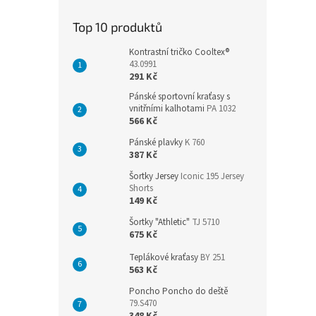
Top 10 produktů
Kontrastní tričko Cooltex®
43.0991
291 Kč
Pánské sportovní kraťasy s
vnitřními kalhotami
PA 1032
566 Kč
Pánské plavky
K 760
387 Kč
Šortky Jersey
Iconic 195 Jersey
Shorts
149 Kč
Šortky "Athletic"
TJ 5710
675 Kč
Teplákové kraťasy
BY 251
563 Kč
Poncho Poncho do deště
79.S470