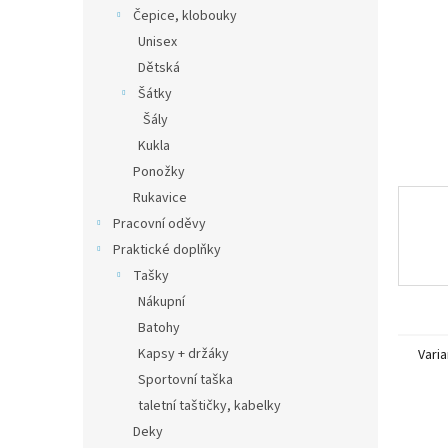
n
Čepice, klobouky
e
Unisex
l
Dětská
Šátky
Šály
Kukla
Ponožky
Rukavice
Pracovní oděvy
Praktické doplňky
Tašky
Nákupní
Batohy
Kapsy + držáky
Varia
Sportovní taška
taletní taštičky, kabelky
Deky