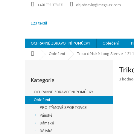
Přejít
+420 739 378 831
objednavky@mega-cz.com
na
obsah
123 textil
OCHRANNÉ ZDRAVOTNÍ POMŮCKY
Oblečení
P
Domů
Oblečení
Triko dětské Long Sleeve -121
P
Trik
o
Přeskočit
s
Průměr
3 hodno
Kategorie
kategorie
t
hodnoce
r
produkt
OCHRANNÉ ZDRAVOTNÍ POMŮCKY
a
je
Oblečení
3,0
n
z
PRO TÝMOVÉ SPORTOVCE
n
5
í
Pánské
hvězdič
p
Dámské
a
Dětské