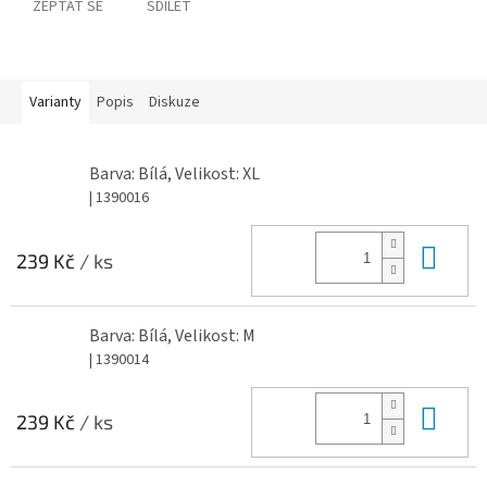
ZEPTAT SE
SDÍLET
Varianty
Popis
Diskuze
Barva: Bílá, Velikost: XL
| 1390016
Do 
239 Kč
/ ks
Barva: Bílá, Velikost: M
| 1390014
Do 
239 Kč
/ ks