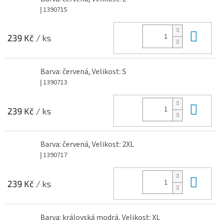
| 1390715
Do 
239 Kč
/ ks
Barva: červená, Velikost: S
| 1390713
Do 
239 Kč
/ ks
Barva: červená, Velikost: 2XL
| 1390717
Do 
239 Kč
/ ks
Barva: královská modrá, Velikost: XL