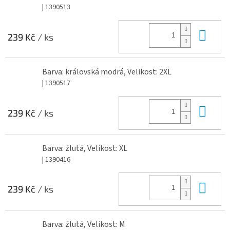
| 1390513
Do 
239 Kč
/ ks
Barva: královská modrá, Velikost: 2XL
| 1390517
Do 
239 Kč
/ ks
Barva: žlutá, Velikost: XL
| 1390416
Do 
239 Kč
/ ks
Barva: žlutá, Velikost: M