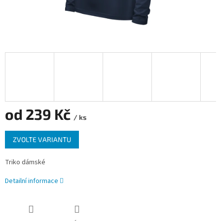
od
239 Kč
/ ks
Měrná
ZVOLTE VARIANTU
cena:
Triko dámské
Detailní informace