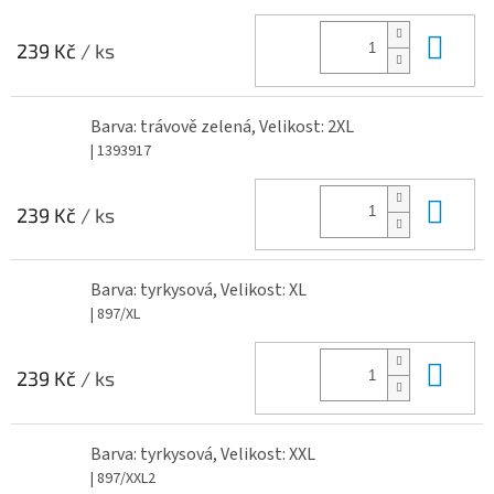
Do 
239 Kč
/ ks
Barva: trávově zelená, Velikost: 2XL
| 1393917
Do 
239 Kč
/ ks
Barva: tyrkysová, Velikost: XL
| 897/XL
Do 
239 Kč
/ ks
Barva: tyrkysová, Velikost: XXL
| 897/XXL2