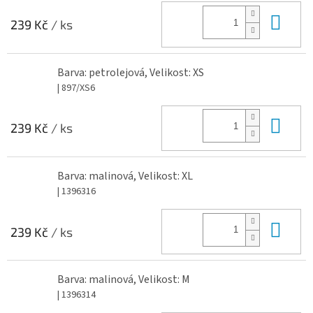
Do 
239 Kč
/ ks
Barva: petrolejová, Velikost: XS
| 897/XS6
Do 
239 Kč
/ ks
Barva: malinová, Velikost: XL
| 1396316
Do 
239 Kč
/ ks
Barva: malinová, Velikost: M
| 1396314