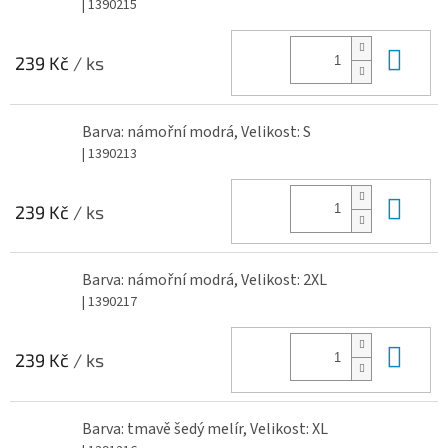
| 1390215
Do 
239 Kč
/ ks
Barva: námořní modrá, Velikost: S
| 1390213
Do 
239 Kč
/ ks
Barva: námořní modrá, Velikost: 2XL
| 1390217
Do 
239 Kč
/ ks
Barva: tmavě šedý melír, Velikost: XL