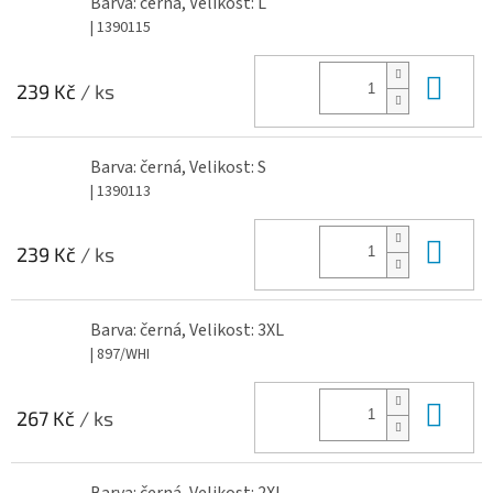
Barva: černá, Velikost: L
| 1390115
Do 
239 Kč
/ ks
Barva: černá, Velikost: S
| 1390113
Do 
239 Kč
/ ks
Barva: černá, Velikost: 3XL
| 897/WHI
Do 
267 Kč
/ ks