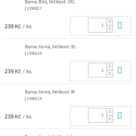
Barva: Bílá, Velikost: 2XL
| 1390017
Do 
239 Kč
/ ks
Barva: černá, Velikost: XL
| 1390116
Do 
239 Kč
/ ks
Barva: černá, Velikost: M
| 1390114
Do 
239 Kč
/ ks