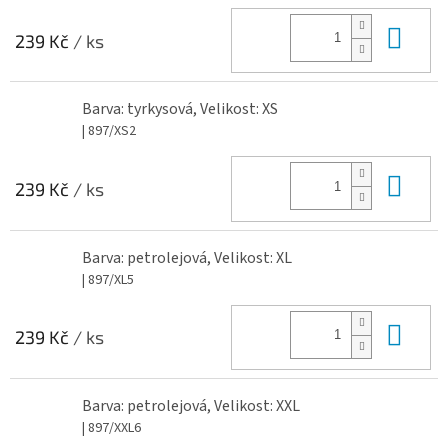
Do 
239 Kč
/ ks
Barva: tyrkysová, Velikost: XS
| 897/XS2
Do 
239 Kč
/ ks
Barva: petrolejová, Velikost: XL
| 897/XL5
Do 
239 Kč
/ ks
Barva: petrolejová, Velikost: XXL
| 897/XXL6