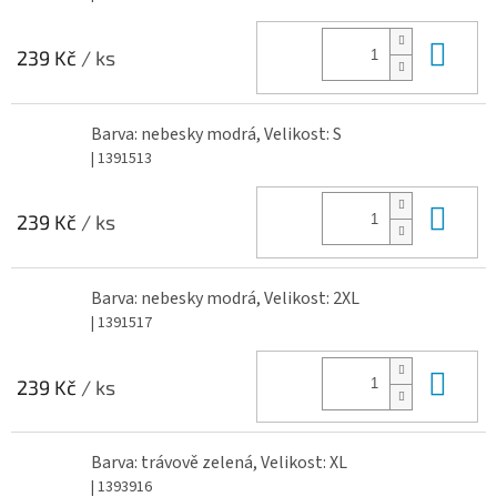
Do 
239 Kč
/ ks
Barva: nebesky modrá, Velikost: S
| 1391513
Do 
239 Kč
/ ks
Barva: nebesky modrá, Velikost: 2XL
| 1391517
Do 
239 Kč
/ ks
Barva: trávově zelená, Velikost: XL
| 1393916