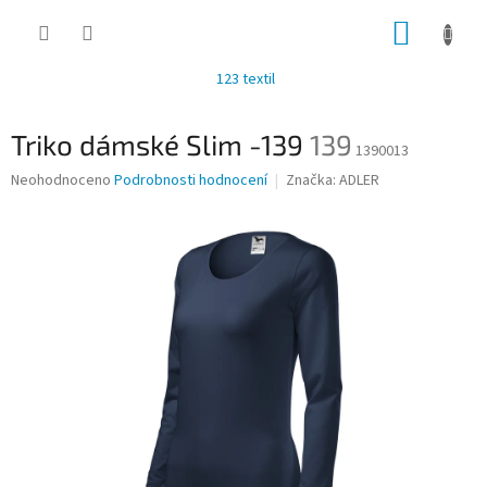
Přejít
NÁKUP
na
obsah
KOŠÍK
123 textil
Triko dámské Slim -139
139
1390013
Průměrné
Neohodnoceno
Podrobnosti hodnocení
Značka:
ADLER
hodnocení
produktu
je
0,0
z
5
hvězdiček.