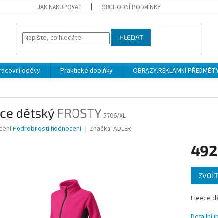
JAK NAKUPOVAT
OBCHODNÍ PODMÍNKY
HLEDAT
racovní oděvy
Praktické doplňky
OBRAZY,REKLAMNÍ PŘEDMĚTY a
ece dětský
FROSTY
5706/XL
né
cení
Podrobnosti hodnocení
Značka:
ADLER
ní
492
u
Měrná
ZVOLT
cena:
ek.
Fleece d
Detailní 