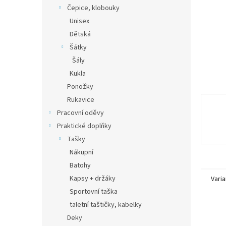
n
Čepice, klobouky
e
Unisex
l
Dětská
Šátky
Šály
Kukla
Ponožky
Rukavice
Pracovní oděvy
Praktické doplňky
Tašky
Nákupní
Batohy
Kapsy + držáky
Varia
Sportovní taška
taletní taštičky, kabelky
Deky