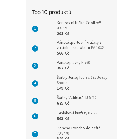
Top 10 produktů
Kontrastní tričko Cooltex®
43.0991
291 Kč
Pánské sportovní kraťasy s
vnitřními kalhotami
PA 1032
566 Kč
Pánské plavky
K 760
387 Kč
Šortky Jersey
Iconic 195 Jersey
Shorts
149 Kč
Šortky "Athletic"
TJ 5710
675 Kč
Teplákové kraťasy
BY 251
563 Kč
Poncho Poncho do deště
79.S470