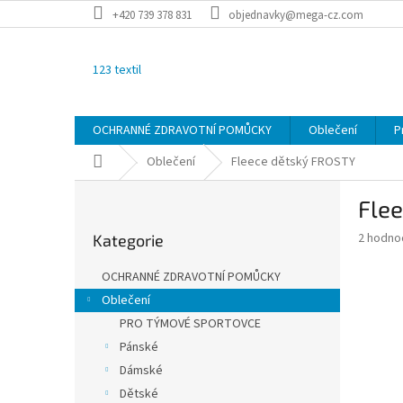
Přejít
+420 739 378 831
objednavky@mega-cz.com
na
obsah
123 textil
OCHRANNÉ ZDRAVOTNÍ POMŮCKY
Oblečení
P
Domů
Oblečení
Fleece dětský
FROSTY
P
Fle
o
Přeskočit
s
Průměr
2 hodno
Kategorie
kategorie
t
hodnoce
r
produkt
OCHRANNÉ ZDRAVOTNÍ POMŮCKY
a
je
Oblečení
3,0
n
z
PRO TÝMOVÉ SPORTOVCE
n
5
í
Pánské
hvězdič
p
Dámské
a
Dětské