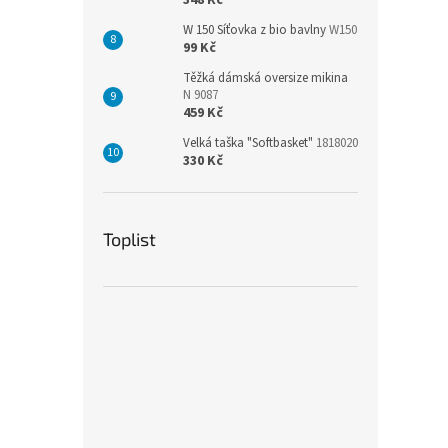
348 Kč
W 150 Síťovka z bio bavlny
W150
99 Kč
Těžká dámská oversize mikina
N 9087
459 Kč
Velká taška "Softbasket"
1818020
330 Kč
Toplist