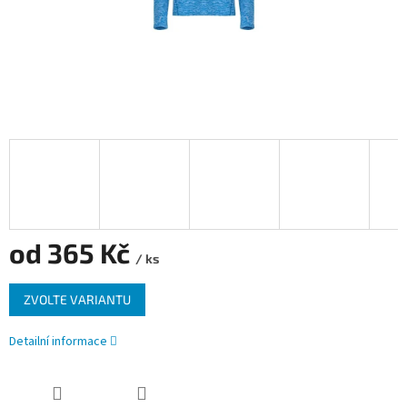
od
365 Kč
/ ks
Měrná
ZVOLTE VARIANTU
cena:
Detailní informace