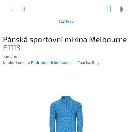
Přejít
NÁKUP
na
obsah
KOŠÍK
123 textil
Pánská sportovní mikina Melbourne
E1113
7482/BIL
Průměrné
Neohodnoceno
Podrobnosti hodnocení
Značka:
Roly
hodnocení
produktu
je
0,0
z
5
hvězdiček.