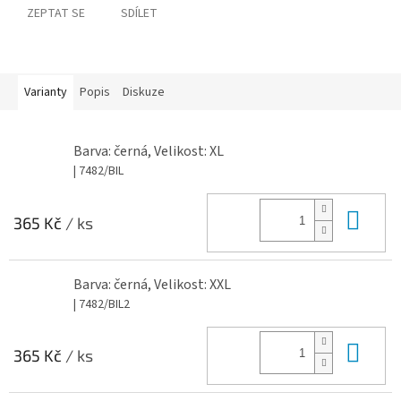
ZEPTAT SE
SDÍLET
Varianty
Popis
Diskuze
Barva: černá, Velikost: XL
| 7482/BIL
Do 
365 Kč
/ ks
Barva: černá, Velikost: XXL
| 7482/BIL2
Do 
365 Kč
/ ks