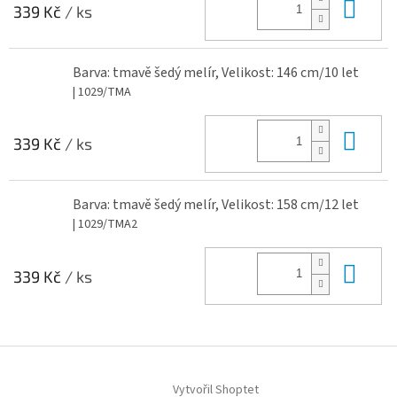
Do 
339 Kč
/ ks
Barva: tmavě šedý melír, Velikost: 146 cm/10 let
| 1029/TMA
Do 
339 Kč
/ ks
Barva: tmavě šedý melír, Velikost: 158 cm/12 let
| 1029/TMA2
Do 
339 Kč
/ ks
Z
á
Vytvořil Shoptet
p