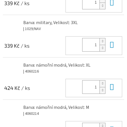
Do 
339 Kč
/ ks
Barva: military, Velikost: 3XL
| 1029/NAV
Do 
339 Kč
/ ks
Barva: námořní modrá, Velikost: XL
| 4060216
Do 
424 Kč
/ ks
Barva: námořní modrá, Velikost: M
| 4060214