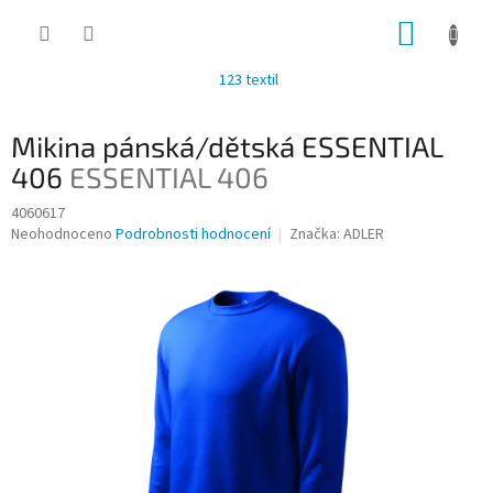
Přejít
NÁKUP
na
obsah
KOŠÍK
123 textil
Mikina pánská/dětská ESSENTIAL
406
ESSENTIAL 406
4060617
Průměrné
Neohodnoceno
Podrobnosti hodnocení
Značka:
ADLER
hodnocení
produktu
je
0,0
z
5
hvězdiček.