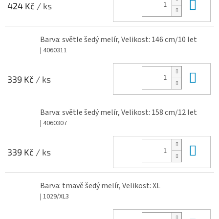
Do 
424 Kč
/ ks
Barva: světle šedý melír, Velikost: 146 cm/10 let
| 4060311
Do 
339 Kč
/ ks
Barva: světle šedý melír, Velikost: 158 cm/12 let
| 4060307
Do 
339 Kč
/ ks
Barva: tmavě šedý melír, Velikost: XL
| 1029/XL3