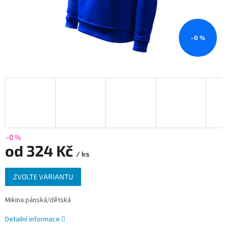
–0 %
–0 %
od
324 Kč
/ ks
Měrná
ZVOLTE VARIANTU
cena:
Mikina pánská/dětská
Detailní informace