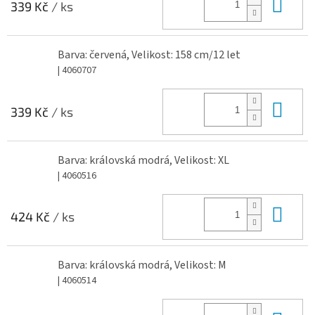
Do 
339 Kč
/ ks
Barva: červená, Velikost: 158 cm/12 let
| 4060707
Do 
339 Kč
/ ks
Barva: královská modrá, Velikost: XL
| 4060516
Do 
424 Kč
/ ks
Barva: královská modrá, Velikost: M
| 4060514