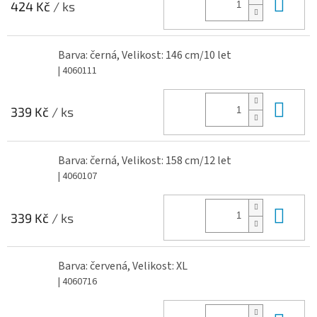
Do 
424 Kč
/ ks
Barva: černá, Velikost: 146 cm/10 let
| 4060111
Do 
339 Kč
/ ks
Barva: černá, Velikost: 158 cm/12 let
| 4060107
Do 
339 Kč
/ ks
Barva: červená, Velikost: XL
| 4060716