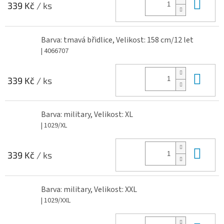
Do 
339 Kč
/ ks
Barva: tmavá břidlice, Velikost: 158 cm/12 let
| 4066707
Do 
339 Kč
/ ks
Barva: military, Velikost: XL
| 1029/XL
Do 
339 Kč
/ ks
Barva: military, Velikost: XXL
| 1029/XXL