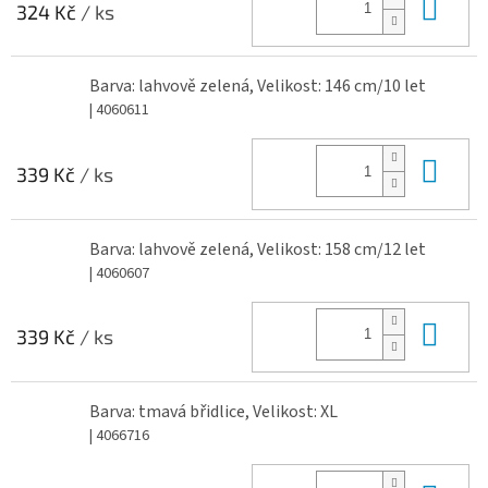
Do 
324 Kč
/ ks
Barva: lahvově zelená, Velikost: 146 cm/10 let
| 4060611
Do 
339 Kč
/ ks
Barva: lahvově zelená, Velikost: 158 cm/12 let
| 4060607
Do 
339 Kč
/ ks
Barva: tmavá břidlice, Velikost: XL
| 4066716