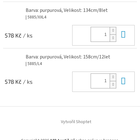
Barva: purpurová, Velikost: 134cm/8let
| 5885/XXL4
Do 
578 Kč
/ ks
Barva: purpurová, Velikost: 158cm/12let
| 5885/L4
Do 
578 Kč
/ ks
Z
á
Vytvořil Shoptet
p
a
t