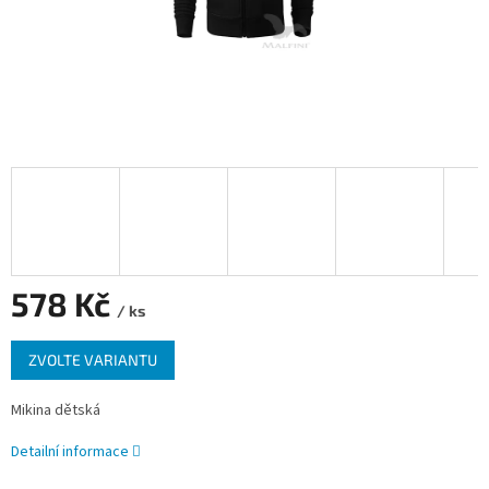
578 Kč
/ ks
Měrná
ZVOLTE VARIANTU
cena:
Mikina dětská
Detailní informace