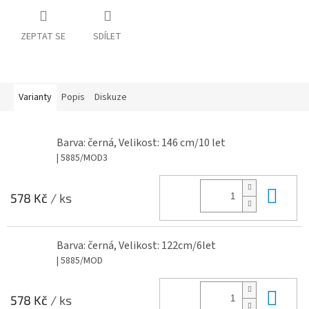
ZEPTAT SE
SDÍLET
Varianty
Popis
Diskuze
Barva: černá, Velikost: 146 cm/10 let
| 5885/MOD3
Do 
578 Kč
/ ks
Barva: černá, Velikost: 122cm/6let
| 5885/MOD
Do 
578 Kč
/ ks