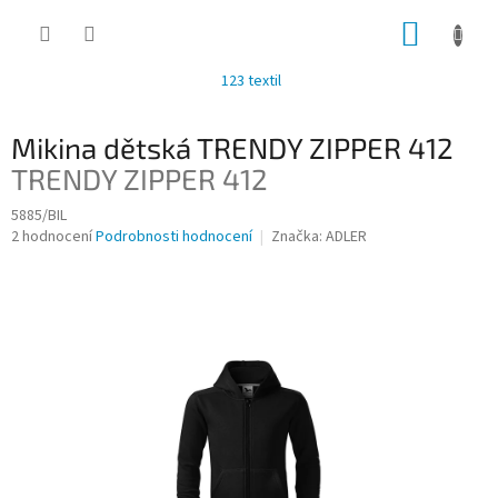
Přejít
NÁKUP
na
obsah
KOŠÍK
123 textil
Mikina dětská TRENDY ZIPPER 412
TRENDY ZIPPER 412
5885/BIL
Průměrné
2 hodnocení
Podrobnosti hodnocení
Značka:
ADLER
hodnocení
produktu
je
2,5
z
5
hvězdiček.