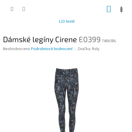
Přejít
NÁKUP
na
obsah
KOŠÍK
123 textil
Dámské legíny Cirene
E0399
7488/BIL
Průměrné
Neohodnoceno
Podrobnosti hodnocení
Značka:
Roly
hodnocení
produktu
je
0,0
z
5
hvězdiček.