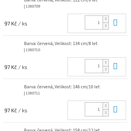
Barva: červená, Velikost: 122 cm/6 let
| 1380709
Do 
97 Kč
/ ks
Barva: červená, Velikost: 134 cm/8 let
| 1380710
Do 
97 Kč
/ ks
Barva: červená, Velikost: 146 cm/10 let
| 1380711
Do 
97 Kč
/ ks
Barva: červená, Velikost: 158 cm/12 let