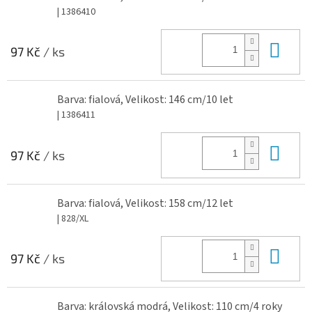
| 1386410
Do 
97 Kč
/ ks
Barva: fialová, Velikost: 146 cm/10 let
| 1386411
Do 
97 Kč
/ ks
Barva: fialová, Velikost: 158 cm/12 let
| 828/XL
Do 
97 Kč
/ ks
Barva: královská modrá, Velikost: 110 cm/4 roky