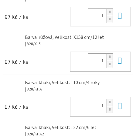
Do 
97 Kč
/ ks
Barva: růžová, Velikost: X158 cm/12 let
| 828/XL5
Do 
97 Kč
/ ks
Barva: khaki, Velikost: 110 cm/4 roky
| 828/KHA
Do 
97 Kč
/ ks
Barva: khaki, Velikost: 122 cm/6 let
| 828/KHA2