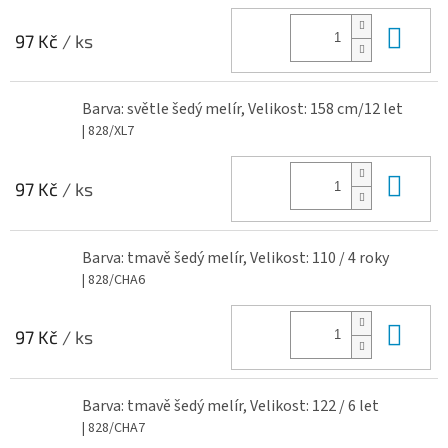
Do 
97 Kč
/ ks
Barva: světle šedý melír, Velikost: 158 cm/12 let
| 828/XL7
Do 
97 Kč
/ ks
Barva: tmavě šedý melír, Velikost: 110 / 4 roky
| 828/CHA6
Do 
97 Kč
/ ks
Barva: tmavě šedý melír, Velikost: 122 / 6 let
| 828/CHA7