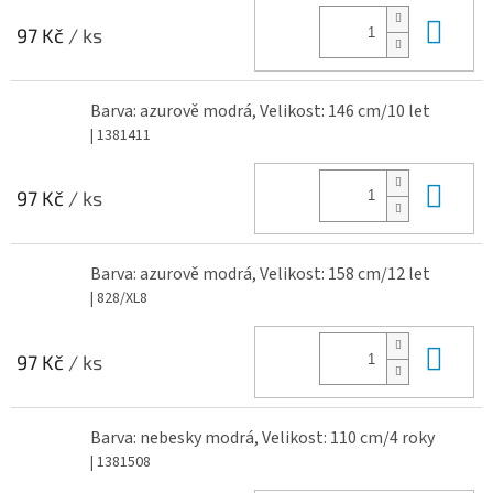
Do 
97 Kč
/ ks
Barva: azurově modrá, Velikost: 146 cm/10 let
| 1381411
Do 
97 Kč
/ ks
Barva: azurově modrá, Velikost: 158 cm/12 let
| 828/XL8
Do 
97 Kč
/ ks
Barva: nebesky modrá, Velikost: 110 cm/4 roky
| 1381508