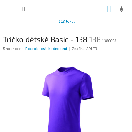
Přejít
NÁKUP
na
obsah
KOŠÍK
123 textil
Tričko dětské Basic - 138
138
1380008
Průměrné
5 hodnocení
Podrobnosti hodnocení
Značka:
ADLER
hodnocení
produktu
je
3,4
z
5
hvězdiček.