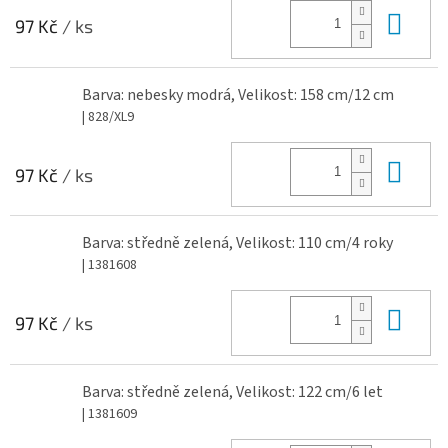
Do 
97 Kč
/ ks
Barva: nebesky modrá, Velikost: 158 cm/12 cm
| 828/XL9
Do 
97 Kč
/ ks
Barva: středně zelená, Velikost: 110 cm/4 roky
| 1381608
Do 
97 Kč
/ ks
Barva: středně zelená, Velikost: 122 cm/6 let
| 1381609