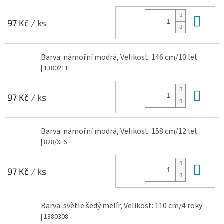
Do 
97 Kč
/ ks
Barva: námořní modrá, Velikost: 146 cm/10 let
| 1380211
Do 
97 Kč
/ ks
Barva: námořní modrá, Velikost: 158 cm/12 let
| 828/XL6
Do 
97 Kč
/ ks
Barva: světle šedý melír, Velikost: 110 cm/4 roky
| 1380308