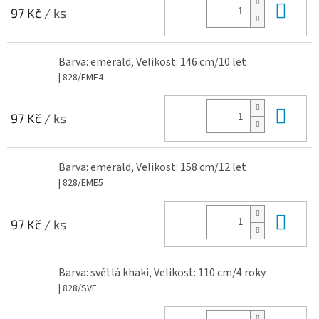
Do 
97 Kč
/ ks
Barva: emerald, Velikost: 146 cm/10 let
| 828/EME4
Do 
97 Kč
/ ks
Barva: emerald, Velikost: 158 cm/12 let
| 828/EME5
Do 
97 Kč
/ ks
Barva: světlá khaki, Velikost: 110 cm/4 roky
| 828/SVE