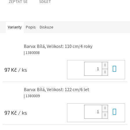
ZEPTAT SE
SDÍLET
Varianty
Popis
Diskuze
Barva: Bílá, Velikost: 110 cm/4 roky
| 1380008
Do 
97 Kč
/ ks
Barva: Bílá, Velikost: 122 cm/6 let
| 1380009
Do 
97 Kč
/ ks