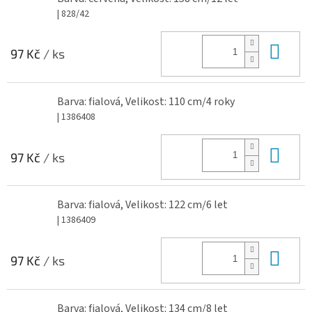
| 828/42
Do 
97 Kč
/ ks
Barva: fialová, Velikost: 110 cm/4 roky
| 1386408
Do 
97 Kč
/ ks
Barva: fialová, Velikost: 122 cm/6 let
| 1386409
Do 
97 Kč
/ ks
Barva: fialová, Velikost: 134 cm/8 let