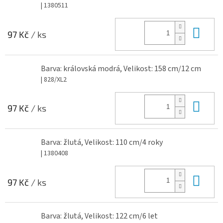
| 1380511
Do 
97 Kč
/ ks
Barva: královská modrá, Velikost: 158 cm/12 cm
| 828/XL2
Do 
97 Kč
/ ks
Barva: žlutá, Velikost: 110 cm/4 roky
| 1380408
Do 
97 Kč
/ ks
Barva: žlutá, Velikost: 122 cm/6 let