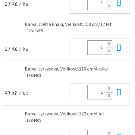
Do 
97 Kč
/ ks
Barva: světlá khaki, Velikost: 158 cm/12 let
| 828/SVE5
Do 
97 Kč
/ ks
Barva: tyrkysová, Velikost: 110 cm/4 roky
| 1384408
Do 
97 Kč
/ ks
Barva: tyrkysová, Velikost: 122 cm/6 let
| 1384409