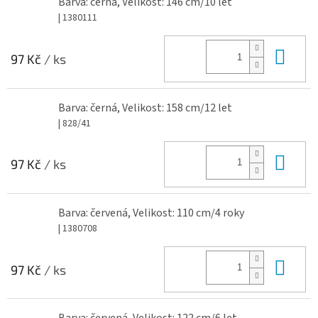
Barva: černá, Velikost: 146 cm/10 let
| 1380111
Do 
97 Kč
/ ks
Barva: černá, Velikost: 158 cm/12 let
| 828/41
Do 
97 Kč
/ ks
Barva: červená, Velikost: 110 cm/4 roky
| 1380708
Do 
97 Kč
/ ks