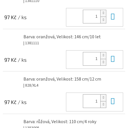
| 1381110
Do 
97 Kč
/ ks
Barva: oranžová, Velikost: 146 cm/10 let
| 1381111
Do 
97 Kč
/ ks
Barva: oranžová, Velikost: 158 cm/12 cm
| 828/XL4
Do 
97 Kč
/ ks
Barva: růžová, Velikost: 110 cm/4 roky
| 1383008