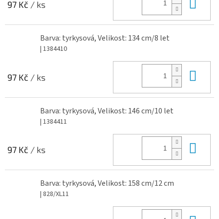
Do 
97 Kč
/ ks
Barva: tyrkysová, Velikost: 134 cm/8 let
| 1384410
Do 
97 Kč
/ ks
Barva: tyrkysová, Velikost: 146 cm/10 let
| 1384411
Do 
97 Kč
/ ks
Barva: tyrkysová, Velikost: 158 cm/12 cm
| 828/XL11