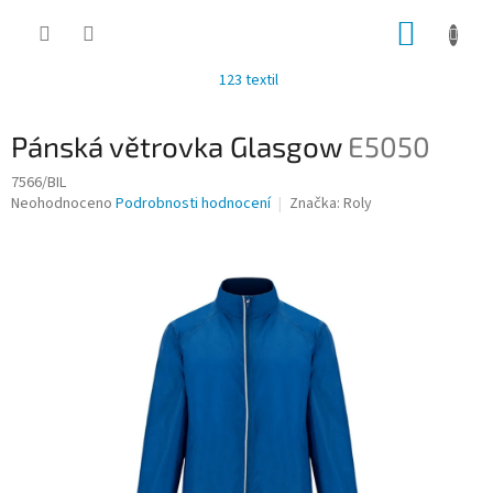
Přejít
NÁKUP
na
obsah
KOŠÍK
123 textil
Pánská větrovka Glasgow
E5050
7566/BIL
Průměrné
Neohodnoceno
Podrobnosti hodnocení
Značka:
Roly
hodnocení
produktu
je
0,0
z
5
hvězdiček.