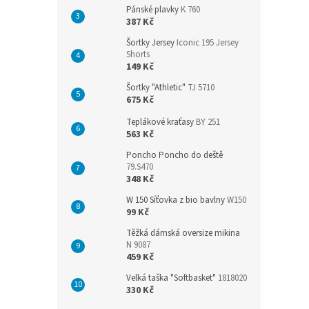
Pánské plavky
K 760
387 Kč
Šortky Jersey
Iconic 195 Jersey
Shorts
149 Kč
Šortky "Athletic"
TJ 5710
675 Kč
Teplákové kraťasy
BY 251
563 Kč
Poncho Poncho do deště
79.S470
348 Kč
W 150 Síťovka z bio bavlny
W150
99 Kč
Těžká dámská oversize mikina
N 9087
459 Kč
Velká taška "Softbasket"
1818020
330 Kč