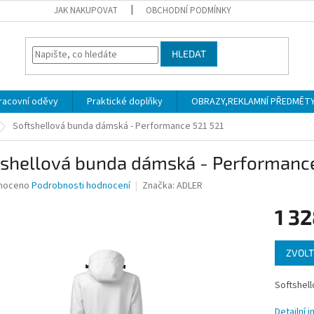
JAK NAKUPOVAT
OBCHODNÍ PODMÍNKY
HLEDAT
racovní oděvy
Praktické doplňky
OBRAZY,REKLAMNÍ PŘEDMĚTY a
Softshellová bunda dámská - Performance 521
521
tshellová bunda dámská - Performanc
né
noceno
Podrobnosti hodnocení
Značka:
ADLER
ní
1 3
u
Měrná
ZVOLT
cena:
ek.
Softshel
Detailní 