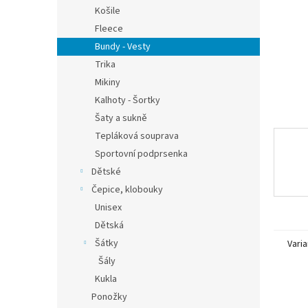
n
Košile
e
Fleece
l
Bundy - Vesty
Trika
Mikiny
Kalhoty - Šortky
Šaty a sukně
Tepláková souprava
Sportovní podprsenka
Dětské
Čepice, klobouky
Unisex
Dětská
Šátky
Varia
Šály
Kukla
Ponožky