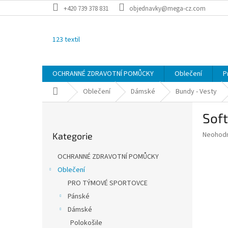
Přejít
+420 739 378 831
objednavky@mega-cz.com
na
obsah
123 textil
OCHRANNÉ ZDRAVOTNÍ POMŮCKY
Oblečení
P
Domů
Oblečení
Dámské
Bundy - Vesty
P
Sof
o
Přeskočit
s
Průměr
Neohod
Kategorie
kategorie
t
hodnoce
r
produkt
OCHRANNÉ ZDRAVOTNÍ POMŮCKY
a
je
Oblečení
0,0
n
z
PRO TÝMOVÉ SPORTOVCE
n
5
í
Pánské
hvězdič
p
Dámské
a
Polokošile