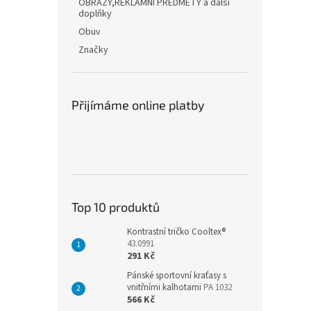
OBRAZY,REKLAMNÍ PŘEDMĚTY a další
doplňky
Obuv
Značky
Přijímáme online platby
Top 10 produktů
Kontrastní tričko Cooltex®
43.0991
291 Kč
Pánské sportovní kraťasy s
vnitřními kalhotami
PA 1032
566 Kč