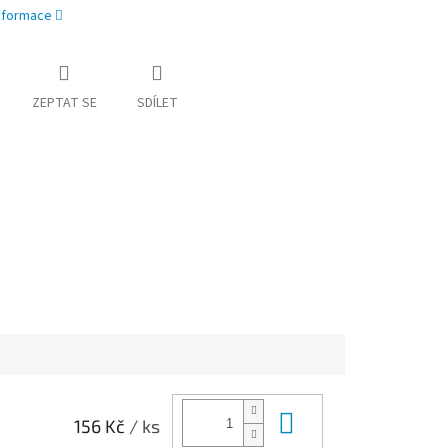
informace
ZEPTAT SE
SDÍLET
Do košíku
156 Kč
/ ks