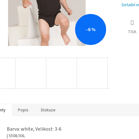
Detailní 
–6 %
TISK
nty
Popis
Diskuze
Barva: white, Velikost: 3-6
| 5508/XXL