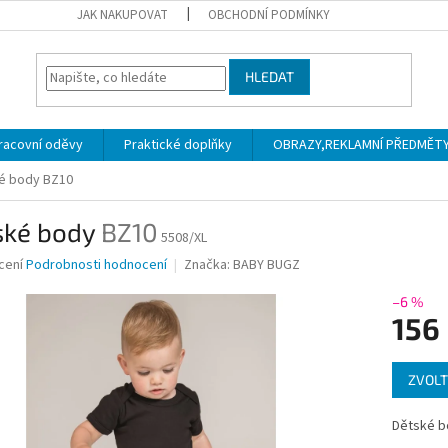
JAK NAKUPOVAT
OBCHODNÍ PODMÍNKY
HLEDAT
racovní oděvy
Praktické doplňky
OBRAZY,REKLAMNÍ PŘEDMĚTY a
é body
BZ10
ské body
BZ10
5508/XL
né
cení
Podrobnosti hodnocení
Značka:
BABY BUGZ
ní
u
–6 %
156
Měrná
ZVOLT
cena:
ek.
Dětské b