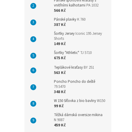
Pánské sportovní kraťasy s
vnitřními kalhotami
PA 1032
566 Kč
Pánské plavky
K 760
387 Kč
Šortky Jersey
Iconic 195 Jersey
Shorts
149 Kč
Šortky "Athletic"
TJ 5710
675 Kč
Teplákové kraťasy
BY 251
563 Kč
Poncho Poncho do deště
79.S470
348 Kč
W 150 Síťovka z bio bavlny
W150
99 Kč
Těžká dámská oversize mikina
N 9087
459 Kč