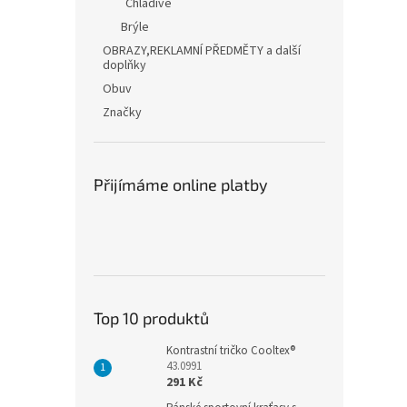
Chladivé
Brýle
OBRAZY,REKLAMNÍ PŘEDMĚTY a další
doplňky
Obuv
Značky
Přijímáme online platby
Top 10 produktů
Kontrastní tričko Cooltex®
43.0991
291 Kč