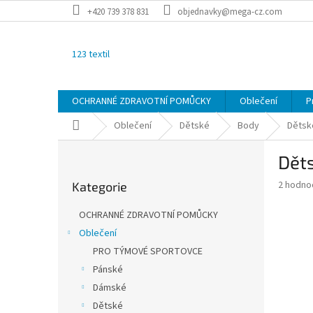
Přejít
+420 739 378 831
objednavky@mega-cz.com
na
obsah
123 textil
OCHRANNÉ ZDRAVOTNÍ POMŮCKY
Oblečení
P
Domů
Oblečení
Dětské
Body
Dětsk
P
Dět
o
Přeskočit
s
Průměr
2 hodno
Kategorie
kategorie
t
hodnoce
r
produkt
OCHRANNÉ ZDRAVOTNÍ POMŮCKY
a
je
Oblečení
3,0
n
z
PRO TÝMOVÉ SPORTOVCE
n
5
í
Pánské
hvězdič
p
Dámské
a
Dětské