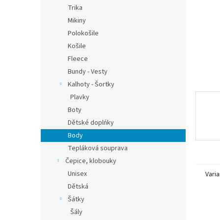
n
Trika
e
Mikiny
l
Polokošile
Košile
Fleece
Bundy - Vesty
Kalhoty - Šortky
Plavky
Boty
Dětské doplńky
Body
Tepláková souprava
Čepice, klobouky
Unisex
Varia
Dětská
Šátky
Šály