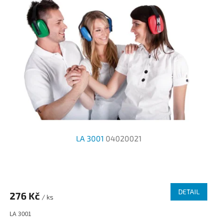
LA 3001
04020021
Průměrné
hodnocení
produktu
DETAIL
276 Kč
je
/ ks
4,7
LA 3001
z