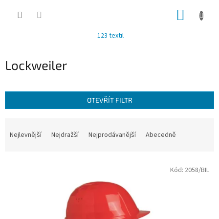
Přejít
NÁKUP
na
obsah
KOŠÍK
123 textil
Lockweiler
OTEVŘÍT FILTR
Ř
a
Nejlevnější
Nejdražší
Nejprodávanější
Abecedně
z
e
V
n
Kód:
2058/BIL
ý
í
p
p
i
r
s
o