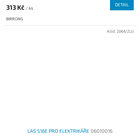
produktu
DETAIL
313 Kč
je
/ ks
1,0
BIRRONG
z
5
Kód:
2064/ZLU
hvězdiček.
LAS S16E PRO ELEKTRIKÁŘE
06010016