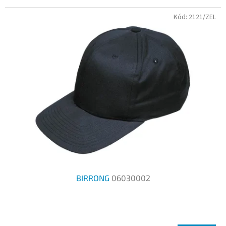
5
Kód:
2121/ZEL
hvězdiček.
BIRRONG
06030002
Průměrné
hodnocení