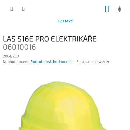
Přejít
NÁKUP
na
obsah
KOŠÍK
123 textil
LAS S16E PRO ELEKTRIKÁŘE
06010016
2064/ZLU
Průměrné
Neohodnoceno
Podrobnosti hodnocení
Značka:
Lockweiler
hodnocení
produktu
je
0,0
z
5
hvězdiček.