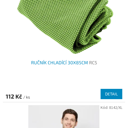
p
d
r
u
o
k
d
t
u
ů
k
t
ů
RUČNÍK CHLADÍCÍ 30X85CM
RC5
DETAIL
112 Kč
/ ks
Kód:
8142/XL