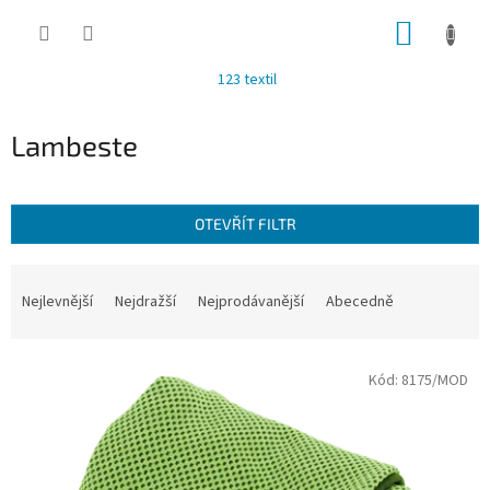
Přejít
NÁKUP
na
obsah
KOŠÍK
123 textil
Lambeste
OTEVŘÍT FILTR
Ř
a
Nejlevnější
Nejdražší
Nejprodávanější
Abecedně
z
e
V
n
Kód:
8175/MOD
ý
í
p
p
i
r
s
o