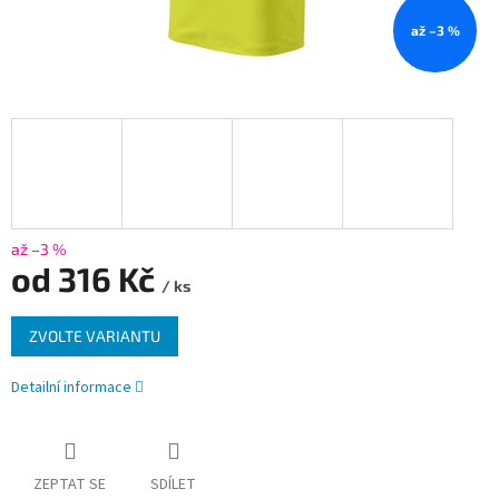
až –3 %
až –3 %
od
316 Kč
/ ks
Měrná
ZVOLTE VARIANTU
cena:
Detailní informace
ZEPTAT SE
SDÍLET