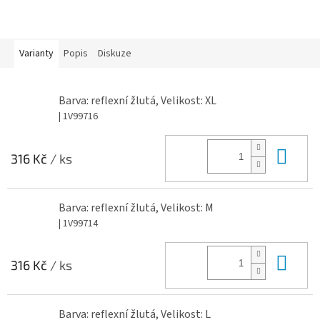
Varianty
Popis
Diskuze
Barva: reflexní žlutá, Velikost: XL
| 1V99716
Do 
316 Kč
/ ks
Barva: reflexní žlutá, Velikost: M
| 1V99714
Do 
316 Kč
/ ks
Barva: reflexní žlutá, Velikost: L