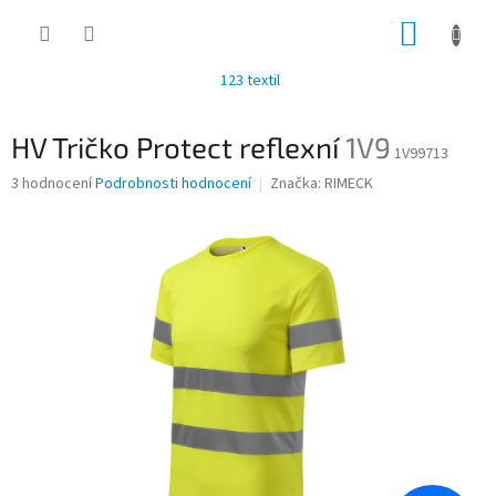
Přejít
NÁKUP
na
obsah
KOŠÍK
123 textil
HV Tričko Protect reflexní
1V9
1V99713
Průměrné
3 hodnocení
Podrobnosti hodnocení
Značka:
RIMECK
hodnocení
produktu
je
3,3
z
5
hvězdiček.