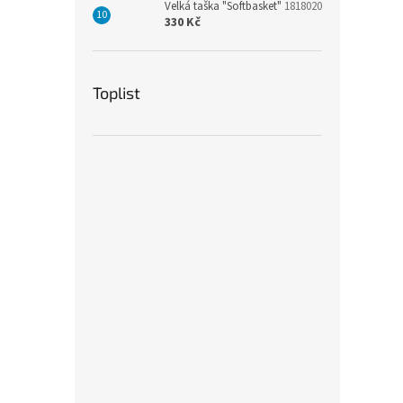
Velká taška "Softbasket"
1818020
330 Kč
Toplist