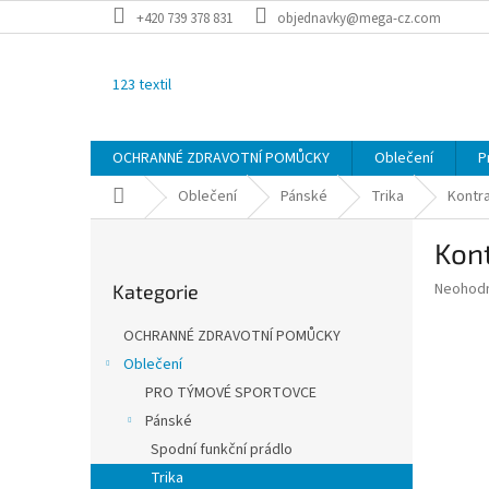
Přejít
+420 739 378 831
objednavky@mega-cz.com
na
obsah
123 textil
OCHRANNÉ ZDRAVOTNÍ POMŮCKY
Oblečení
P
Domů
Oblečení
Pánské
Trika
Kontra
P
Kont
o
Přeskočit
s
Průměr
Neohod
Kategorie
kategorie
t
hodnoce
r
produkt
OCHRANNÉ ZDRAVOTNÍ POMŮCKY
a
je
Oblečení
0,0
n
z
PRO TÝMOVÉ SPORTOVCE
n
5
í
Pánské
hvězdič
p
Spodní funkční prádlo
a
Trika