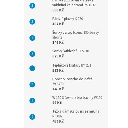
Pánské sportovní kraťasy s
vnitřními kalhotami
PA 1032
566 Kč
Pánské plavky
K 760
387 Kč
Šortky Jersey
Iconic 195 Jersey
Shorts
149 Kč
Šortky "Athletic"
TJ 5710
675 Kč
Teplákové kraťasy
BY 251
563 Kč
Poncho Poncho do deště
79.S470
348 Kč
W 150 Síťovka z bio bavlny
W150
99 Kč
Těžká dámská oversize mikina
N 9087
459 Kč