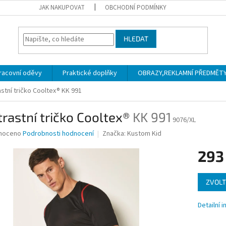
JAK NAKUPOVAT
OBCHODNÍ PODMÍNKY
HLEDAT
racovní oděvy
Praktické doplňky
OBRAZY,REKLAMNÍ PŘEDMĚTY a
stní tričko Cooltex®
KK 991
rastní tričko Cooltex®
KK 991
9076/XL
né
noceno
Podrobnosti hodnocení
Značka:
Kustom Kid
ní
293
u
Měrná
ZVOLT
cena:
ek.
Detailní 