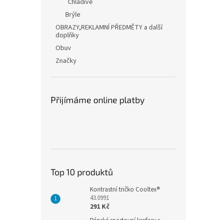
Chladivé
Brýle
OBRAZY,REKLAMNÍ PŘEDMĚTY a další
doplňky
Obuv
Značky
Přijímáme online platby
Top 10 produktů
Kontrastní tričko Cooltex®
43.0991
291 Kč