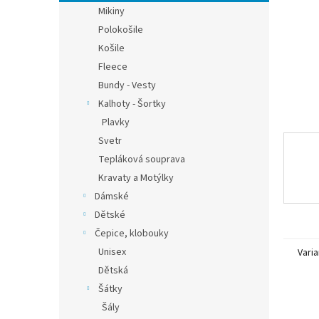
n
Mikiny
e
Polokošile
l
Košile
Fleece
Bundy - Vesty
Kalhoty - Šortky
Plavky
Svetr
Tepláková souprava
Kravaty a Motýlky
Dámské
Dětské
Čepice, klobouky
Unisex
Varia
Dětská
Šátky
Šály