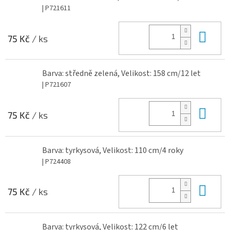
| P721611
Do 
75 Kč
/ ks
Barva: středně zelená, Velikost: 158 cm/12 let
| P721607
Do 
75 Kč
/ ks
Barva: tyrkysová, Velikost: 110 cm/4 roky
| P724408
Do 
75 Kč
/ ks
Barva: tyrkysová, Velikost: 122 cm/6 let