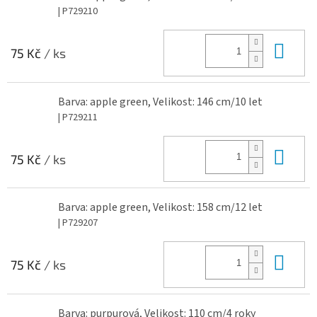
| P729210
Do 
75 Kč
/ ks
Barva: apple green, Velikost: 146 cm/10 let
| P729211
Do 
75 Kč
/ ks
Barva: apple green, Velikost: 158 cm/12 let
| P729207
Do 
75 Kč
/ ks
Barva: purpurová, Velikost: 110 cm/4 roky