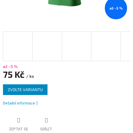
až –5 %
až –5 %
75 Kč
/ ks
Měrná
ZVOLTE VARIANTU
cena:
Detailní informace
ZEPTAT SE
SDÍLET