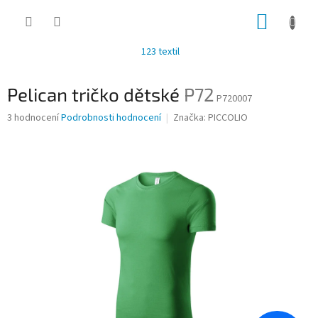
Přejít
NÁKUP
na
obsah
KOŠÍK
123 textil
Pelican tričko dětské
P72
P720007
Průměrné
3 hodnocení
Podrobnosti hodnocení
Značka:
PICCOLIO
hodnocení
produktu
je
3,0
z
5
hvězdiček.