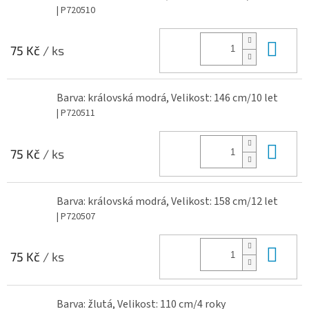
| P720510
Do 
75 Kč
/ ks
Barva: královská modrá, Velikost: 146 cm/10 let
| P720511
Do 
75 Kč
/ ks
Barva: královská modrá, Velikost: 158 cm/12 let
| P720507
Do 
75 Kč
/ ks
Barva: žlutá, Velikost: 110 cm/4 roky