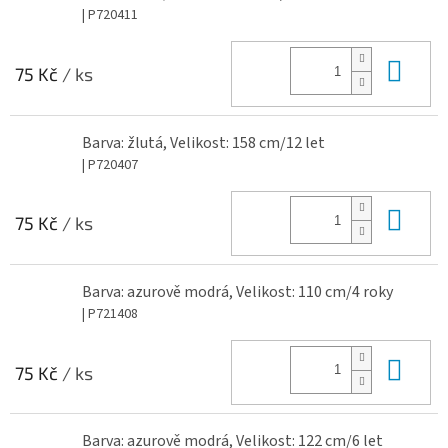
| P720411
Do 
75 Kč
/ ks
Barva: žlutá, Velikost: 158 cm/12 let
| P720407
Do 
75 Kč
/ ks
Barva: azurově modrá, Velikost: 110 cm/4 roky
| P721408
Do 
75 Kč
/ ks
Barva: azurově modrá, Velikost: 122 cm/6 let