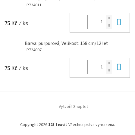
| P724011
Do 
75 Kč
/ ks
Barva: purpurová, Velikost: 158 cm/12 let
| P724007
Do 
75 Kč
/ ks
Z
á
Vytvořil Shoptet
p
a
t
Copyright 2026
123 textil
. Všechna práva vyhrazena.
í