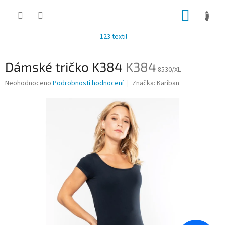
Přejít
NÁKUP
na
obsah
KOŠÍK
123 textil
Dámské tričko K384
K384
8530/XL
Průměrné
Neohodnoceno
Podrobnosti hodnocení
Značka:
Kariban
hodnocení
produktu
je
0,0
z
5
hvězdiček.