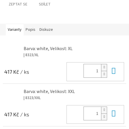
ZEPTAT SE
SDÍLET
Varianty
Popis
Diskuze
Barva: white, Velikost: XL
| 8323/XL
Do 
417 Kč
/ ks
Barva: white, Velikost: XXL
| 8323/XXL
Do 
417 Kč
/ ks