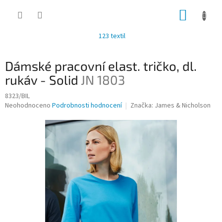
Přejít
NÁKUP
na
obsah
KOŠÍK
123 textil
Dámské pracovní elast. tričko, dl.
rukáv - Solid
JN 1803
8323/BIL
Průměrné
Neohodnoceno
Podrobnosti hodnocení
Značka:
James & Nicholson
hodnocení
produktu
je
0,0
z
5
hvězdiček.