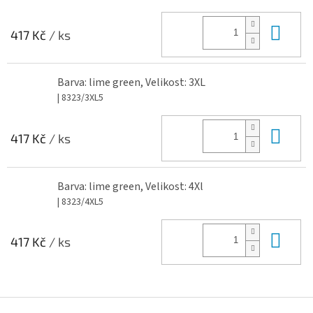
Do 
417 Kč
/ ks
Barva: lime green, Velikost: 3XL
| 8323/3XL5
Do 
417 Kč
/ ks
Barva: lime green, Velikost: 4Xl
| 8323/4XL5
Do 
417 Kč
/ ks
Z