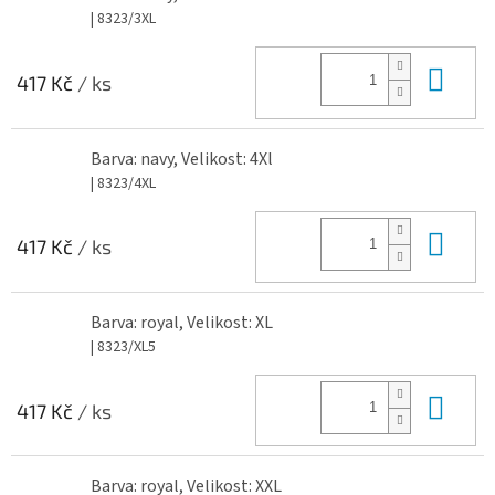
| 8323/3XL
Do 
417 Kč
/ ks
Barva: navy, Velikost: 4Xl
| 8323/4XL
Do 
417 Kč
/ ks
Barva: royal, Velikost: XL
| 8323/XL5
Do 
417 Kč
/ ks
Barva: royal, Velikost: XXL