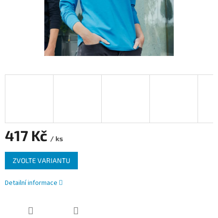
417 Kč
/ ks
Měrná
ZVOLTE VARIANTU
cena:
Detailní informace