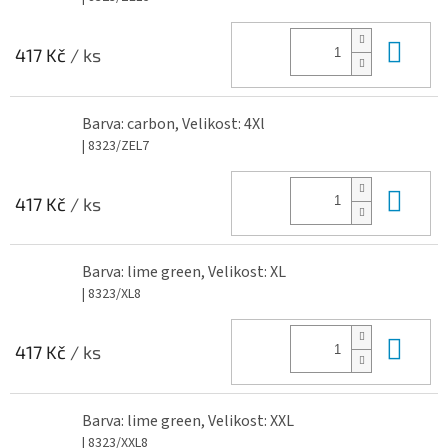
Do 
417 Kč
/ ks
Barva: carbon, Velikost: 4Xl
| 8323/ZEL7
Do 
417 Kč
/ ks
Barva: lime green, Velikost: XL
| 8323/XL8
Do 
417 Kč
/ ks
Barva: lime green, Velikost: XXL
| 8323/XXL8