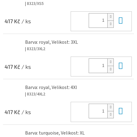
| 8323/XS5
Do 
417 Kč
/ ks
Barva: royal, Velikost: 3XL
| 8323/3XL2
Do 
417 Kč
/ ks
Barva: royal, Velikost: 4Xl
| 8323/4XL2
Do 
417 Kč
/ ks
Barva: turquoise, Velikost: XL