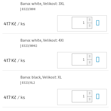
Barva: white, Velikost: 3XL
| 8323/WHI
Do 
417 Kč
/ ks
Barva: white, Velikost: 4Xl
| 8323/WHI2
Do 
417 Kč
/ ks
Barva: black, Velikost: XL
| 8323/XL2
Do 
417 Kč
/ ks