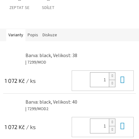
ZEPTAT SE
SDÍLET
Varianty
Popis
Diskuze
Barva: black, Velikost: 38
| 7299/MOD
Do 
1 072 Kč
/ ks
Barva: black, Velikost: 40
| 7299/MOD2
Do 
1 072 Kč
/ ks