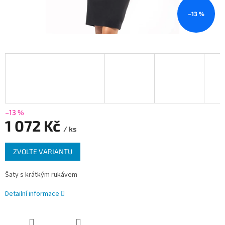
–13 %
–13 %
1 072 Kč
/ ks
Měrná
ZVOLTE VARIANTU
cena:
Šaty s krátkým rukávem
Detailní informace