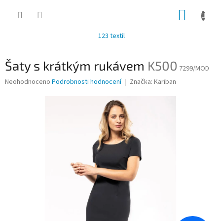
Přejít
NÁKUP
na
obsah
KOŠÍK
123 textil
Šaty s krátkým rukávem
K500
7299/MOD
Průměrné
Neohodnoceno
Podrobnosti hodnocení
Značka:
Kariban
hodnocení
produktu
je
0,0
z
5
hvězdiček.