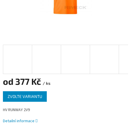
od
377 Kč
/ ks
Měrná
ZVOLTE VARIANTU
cena:
HV RUNWAY 2V9
Detailní informace