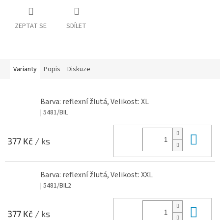
ZEPTAT SE
SDÍLET
Varianty
Popis
Diskuze
Barva: reflexní žlutá, Velikost: XL
| 5481/BIL
Do 
377 Kč
/ ks
Barva: reflexní žlutá, Velikost: XXL
| 5481/BIL2
Do 
377 Kč
/ ks