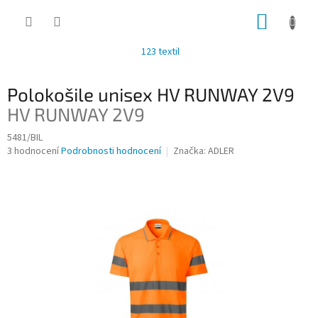
Přejít
NÁKUP
na
obsah
KOŠÍK
123 textil
Polokošile unisex HV RUNWAY 2V9
HV RUNWAY 2V9
5481/BIL
Průměrné
3 hodnocení
Podrobnosti hodnocení
Značka:
ADLER
hodnocení
produktu
je
3,3
z
5
hvězdiček.