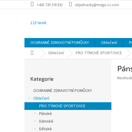
Přejít
+420 739 378 831
objednavky@mega-cz.com
na
obsah
123 textil
OCHRANNÉ ZDRAVOTNÍ POMŮCKY
Oblečení
P
Domů
Oblečení
PRO TÝMOVÉ SPORTOVCE
P
Pán
o
Přeskočit
s
Průměr
Neohod
Kategorie
kategorie
t
hodnoce
r
produkt
OCHRANNÉ ZDRAVOTNÍ POMŮCKY
a
je
Oblečení
0,0
n
z
PRO TÝMOVÉ SPORTOVCE
n
5
í
Pánské
hvězdič
p
Dámské
a
Dětské