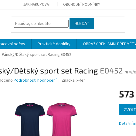
JAK NAKUPOVAT
OBCHODNÍ PODMÍNKY
HLEDAT
racovní oděvy
Praktické doplňky
OBRAZY,REKLAMNÍ PŘEDMĚTY a
Pánský/Dětský sport set Racing
E0452
ský/Dětský sport set Racing
E0452
7878/X
né
noceno
Podrobnosti hodnocení
Značka:
x-fer
ní
573
u
Měrná
ZVOLT
cena:
ek.
Detailní 