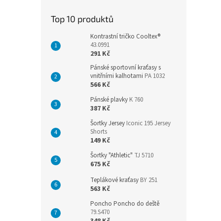
Top 10 produktů
Kontrastní tričko Cooltex®
43.0991
291 Kč
Pánské sportovní kraťasy s
vnitřními kalhotami
PA 1032
566 Kč
Pánské plavky
K 760
387 Kč
Šortky Jersey
Iconic 195 Jersey
Shorts
149 Kč
Šortky "Athletic"
TJ 5710
675 Kč
Teplákové kraťasy
BY 251
563 Kč
Poncho Poncho do deště
79.S470