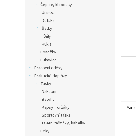
n
Čepice, klobouky
e
Unisex
l
Dětská
Šátky
Šály
Kukla
Ponožky
Rukavice
Pracovní oděvy
Praktické doplňky
Tašky
Nákupní
Batohy
Kapsy + držáky
Varia
Sportovní taška
taletní taštičky, kabelky
Deky