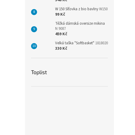
348 Kč
W 150 Síťovka z bio bavlny
W150
99 Kč
Těžká dámská oversize mikina
N 9087
459 Kč
Velká taška "Softbasket"
1818020
330 Kč
Toplist