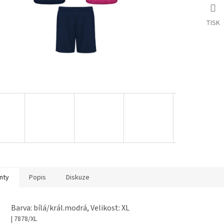
TISK
nty
Popis
Diskuze
Barva: bílá/král.modrá, Velikost: XL
| 7878/XL