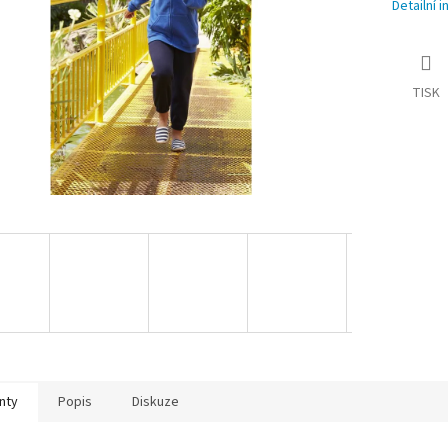
Detailní 
TISK
nty
Popis
Diskuze