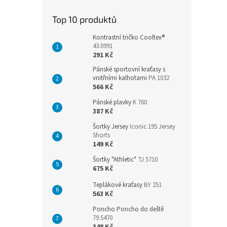
Top 10 produktů
Kontrastní tričko Cooltex®
43.0991
291 Kč
Pánské sportovní kraťasy s
vnitřními kalhotami
PA 1032
566 Kč
Pánské plavky
K 760
387 Kč
Šortky Jersey
Iconic 195 Jersey
Shorts
149 Kč
Šortky "Athletic"
TJ 5710
675 Kč
Teplákové kraťasy
BY 251
563 Kč
Poncho Poncho do deště
79.S470