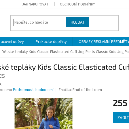
JAK NAKUPOVAT
OBCHODNÍ PODMÍNKY
HLEDAT
racovní oděvy
Praktické doplňky
OBRAZY,REKLAMNÍ PŘEDMĚTY a
Dětské tepláky Kids Classic Elasticated Cuff Jog Pants
Classic Kids Jog Pa
ké tepláky Kids Classic Elasticated Cu
ts
A
né
noceno
Podrobnosti hodnocení
Značka:
Fruit of the Loom
ní
255
u
Měrná
ZVOLT
cena:
ek.