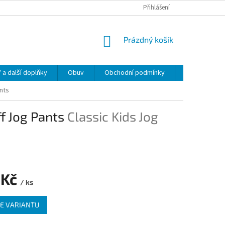
Přihlášení
NÁKUPNÍ
Prázdný košík
KOŠÍK
 další doplňky
Obuv
Obchodní podmínky
Napište nám
nts
ff Jog Pants
Classic Kids Jog
 Kč
/ ks
E VARIANTU