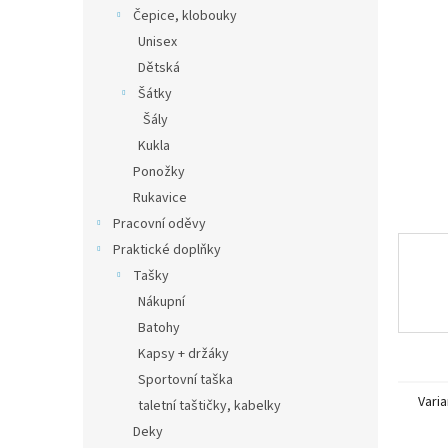
n
Čepice, klobouky
e
Unisex
l
Dětská
Šátky
Šály
Kukla
Ponožky
Rukavice
Pracovní oděvy
Praktické doplňky
Tašky
Nákupní
Batohy
Kapsy + držáky
Sportovní taška
Varia
taletní taštičky, kabelky
Deky