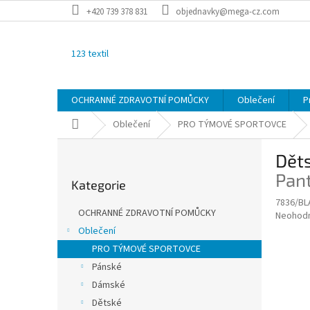
Přejít
+420 739 378 831
objednavky@mega-cz.com
na
obsah
123 textil
OCHRANNÉ ZDRAVOTNÍ POMŮCKY
Oblečení
P
Domů
Oblečení
PRO TÝMOVÉ SPORTOVCE
P
Děts
o
Přeskočit
s
Pan
Kategorie
kategorie
t
7836/BL
r
OCHRANNÉ ZDRAVOTNÍ POMŮCKY
Průměr
Neohod
a
hodnoce
Oblečení
n
produkt
PRO TÝMOVÉ SPORTOVCE
n
je
í
Pánské
0,0
z
p
Dámské
5
a
Dětské
hvězdič