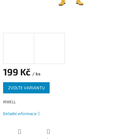
199 Kč
/ ks
Měrná
ZVOLTE VARIANTU
cena:
IRWELL
Detailní informace