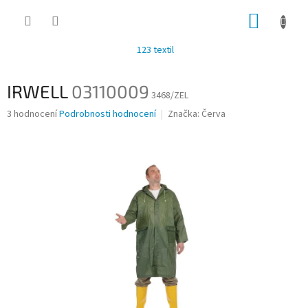
Přejít
NÁKUP
na
obsah
KOŠÍK
123 textil
IRWELL
03110009
3468/ZEL
Průměrné
3 hodnocení
Podrobnosti hodnocení
Značka:
Červa
hodnocení
produktu
je
3,0
z
5
hvězdiček.