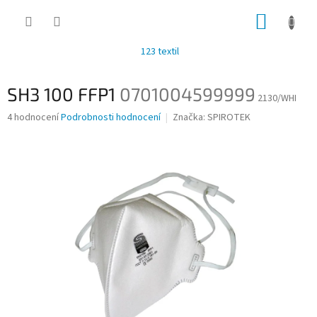
Přejít
NÁKUP
na
obsah
KOŠÍK
123 textil
SH3 100 FFP1
0701004599999
2130/WHI
Průměrné
4 hodnocení
Podrobnosti hodnocení
Značka:
SPIROTEK
hodnocení
produktu
je
3,3
z
5
hvězdiček.