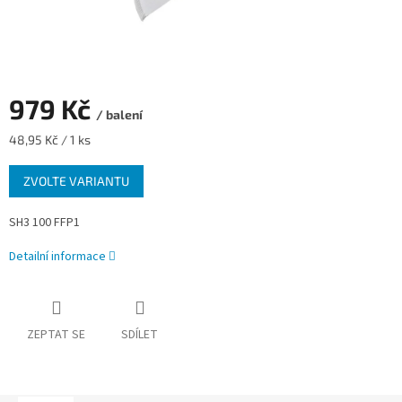
979 Kč
/ balení
Měrná
48,95 Kč / 1 ks
cena:
ZVOLTE VARIANTU
SH3 100 FFP1
Detailní informace
ZEPTAT SE
SDÍLET