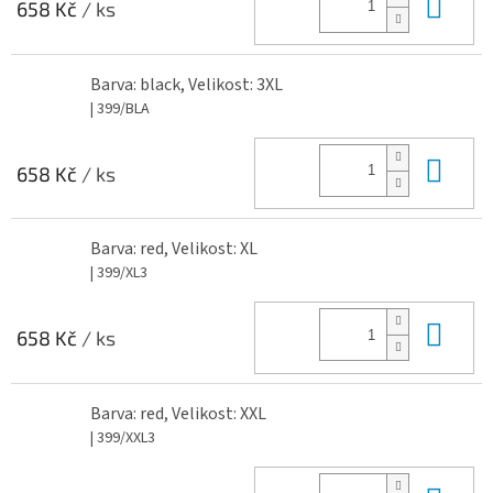
Do 
658 Kč
/ ks
Barva: black, Velikost: 3XL
| 399/BLA
Do 
658 Kč
/ ks
Barva: red, Velikost: XL
| 399/XL3
Do 
658 Kč
/ ks
Barva: red, Velikost: XXL
| 399/XXL3