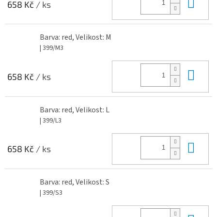
Do 
658 Kč
/ ks
Barva: red, Velikost: M
| 399/M3
Do 
658 Kč
/ ks
Barva: red, Velikost: L
| 399/L3
Do 
658 Kč
/ ks
Barva: red, Velikost: S
| 399/S3