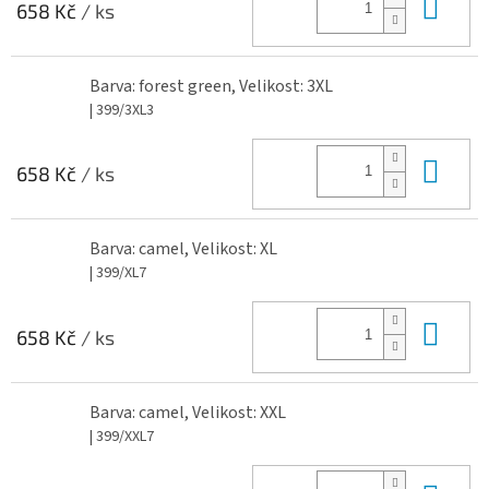
Do 
658 Kč
/ ks
Barva: forest green, Velikost: 3XL
| 399/3XL3
Do 
658 Kč
/ ks
Barva: camel, Velikost: XL
| 399/XL7
Do 
658 Kč
/ ks
Barva: camel, Velikost: XXL
| 399/XXL7