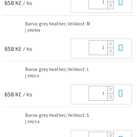
Do 
658 Kč
/ ks
Barva: grey heather, Velikost: M
| 399/M4
Do 
658 Kč
/ ks
Barva: grey heather, Velikost: L
| 399/L4
Do 
658 Kč
/ ks
Barva: grey heather, Velikost: S
| 399/S4