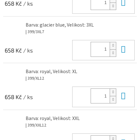
Do 
658 Kč
/ ks
Barva: glacier blue, Velikost: 3XL
| 399/3XL7
Do 
658 Kč
/ ks
Barva: royal, Velikost: XL
| 399/XL12
Do 
658 Kč
/ ks
Barva: royal, Velikost: XXL
| 399/XXL12