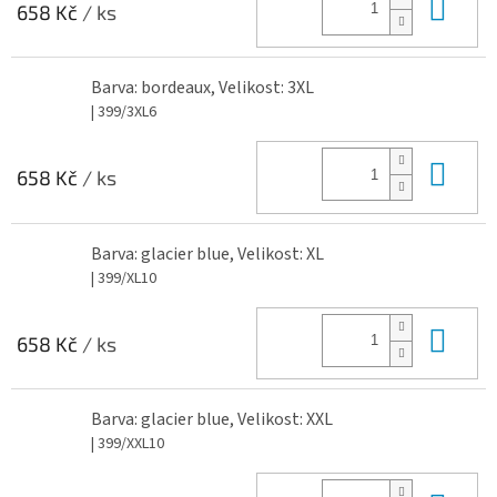
Do 
658 Kč
/ ks
Barva: bordeaux, Velikost: 3XL
| 399/3XL6
Do 
658 Kč
/ ks
Barva: glacier blue, Velikost: XL
| 399/XL10
Do 
658 Kč
/ ks
Barva: glacier blue, Velikost: XXL
| 399/XXL10