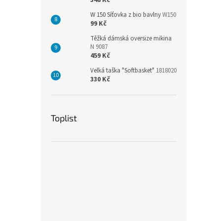
348 Kč
W 150 Síťovka z bio bavlny
W150
99 Kč
Těžká dámská oversize mikina
N 9087
459 Kč
Velká taška "Softbasket"
1818020
330 Kč
Toplist