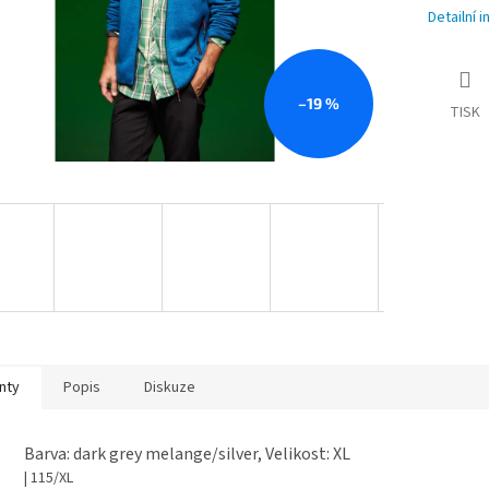
Detailní 
–19 %
TISK
nty
Popis
Diskuze
Barva: dark grey melange/silver, Velikost: XL
| 115/XL