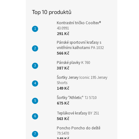
Top 10 produktů
Kontrastní tričko Cooltex®
43.0991
291 Kč
Pánské sportovní kraťasy s
vnitřními kalhotami
PA 1032
566 Kč
Pánské plavky
K 760
387 Kč
Šortky Jersey
Iconic 195 Jersey
Shorts
149 Kč
Šortky "Athletic"
TJ 5710
675 Kč
Teplákové kraťasy
BY 251
563 Kč
Poncho Poncho do deště
79.S470