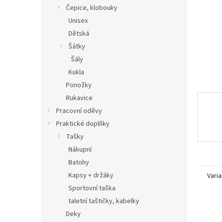
n
Čepice, klobouky
e
Unisex
l
Dětská
Šátky
Šály
Kukla
Ponožky
Rukavice
Pracovní oděvy
Praktické doplňky
Tašky
Nákupní
Batohy
Kapsy + držáky
Varia
Sportovní taška
taletní taštičky, kabelky
Deky