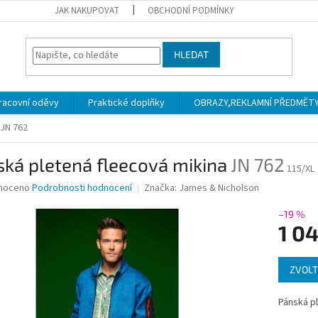
JAK NAKUPOVAT
OBCHODNÍ PODMÍNKY
HLEDAT
racovní oděvy
Praktické doplňky
OBRAZY,REKLAMNÍ PŘEDMĚTY a
JN 762
ká pletená fleecová mikina
JN 762
115/XL
né
noceno
Podrobnosti hodnocení
Značka:
James & Nicholson
ní
u
–19 %
1 0
Měrná
ZVOLT
cena:
ek.
Pánská pl