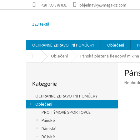
Přejít
+420 739 378 831
objednavky@mega-cz.com
na
obsah
123 textil
OCHRANNÉ ZDRAVOTNÍ POMŮCKY
Oblečení
P
Domů
Oblečení
Pánská pletená fleecová mikina
P
Páns
o
Přeskočit
s
Průměr
Neohod
Kategorie
kategorie
t
hodnoce
r
produkt
OCHRANNÉ ZDRAVOTNÍ POMŮCKY
a
je
Oblečení
0,0
n
z
PRO TÝMOVÉ SPORTOVCE
n
5
í
Pánské
hvězdič
p
Dámské
a
Dětské