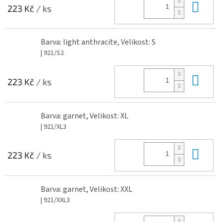
Do 
223 Kč
/ ks
Barva: light anthracite, Velikost: S
| 921/S2
Do 
223 Kč
/ ks
Barva: garnet, Velikost: XL
| 921/XL3
Do 
223 Kč
/ ks
Barva: garnet, Velikost: XXL
| 921/XXL3