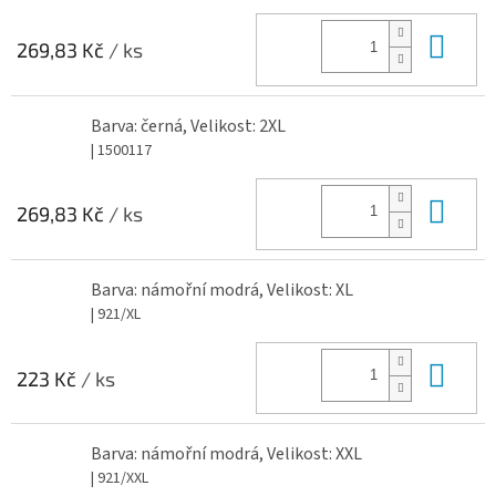
Do 
269,83 Kč
/ ks
Barva: černá, Velikost: 2XL
| 1500117
Do 
269,83 Kč
/ ks
Barva: námořní modrá, Velikost: XL
| 921/XL
Do 
223 Kč
/ ks
Barva: námořní modrá, Velikost: XXL
| 921/XXL