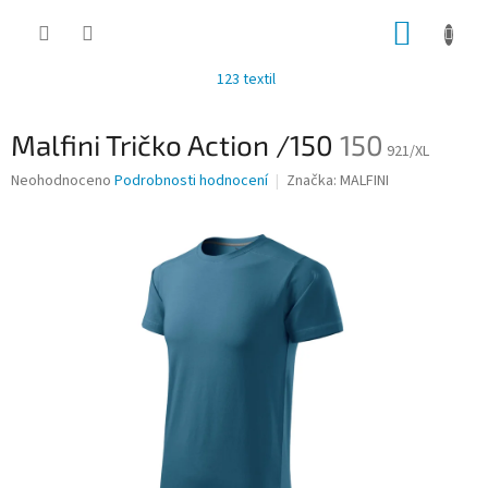
Přejít
NÁKUP
na
obsah
KOŠÍK
123 textil
Malfini Tričko Action /150
150
921/XL
Průměrné
Neohodnoceno
Podrobnosti hodnocení
Značka:
MALFINI
hodnocení
produktu
je
0,0
z
5
hvězdiček.