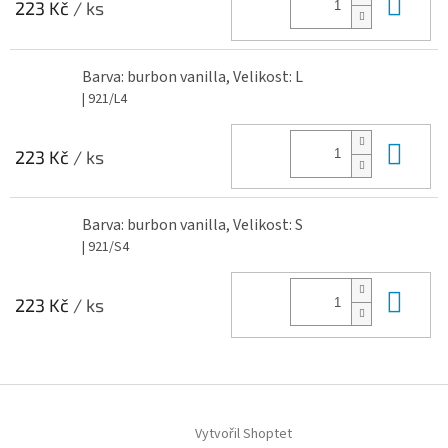
Do 
223 Kč
/ ks
Barva: burbon vanilla, Velikost: L
| 921/L4
Do 
223 Kč
/ ks
Barva: burbon vanilla, Velikost: S
| 921/S4
Do 
223 Kč
/ ks
Z
á
Vytvořil Shoptet
p