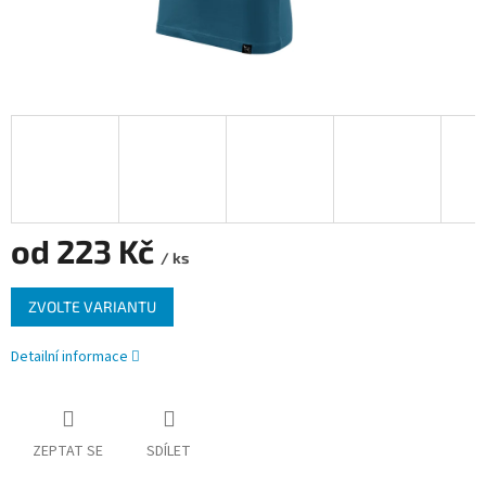
od
223 Kč
/ ks
Měrná
ZVOLTE VARIANTU
cena:
Detailní informace
ZEPTAT SE
SDÍLET