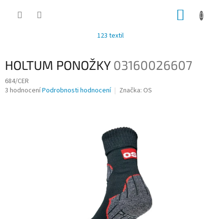
Přejít
NÁKUP
na
obsah
KOŠÍK
123 textil
HOLTUM PONOŽKY
03160026607
684/CER
Průměrné
3 hodnocení
Podrobnosti hodnocení
Značka:
OS
hodnocení
produktu
je
3,0
z
5
hvězdiček.