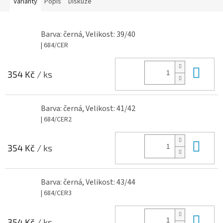
Varianty
Popis
Diskuze
Barva: černá, Velikost: 39/40
| 684/CER
Do 
354 Kč
/ ks
Barva: černá, Velikost: 41/42
| 684/CER2
Do 
354 Kč
/ ks
Barva: černá, Velikost: 43/44
| 684/CER3
Do 
354 Kč
/ ks