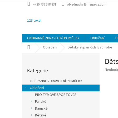
Přejít
+420 739 378 831
objednavky@mega-cz.com
na
obsah
123 textil
OCHRANNÉ ZDRAVOTNÍ POMŮCKY
Oblečení
P
Domů
Oblečení
Dětský župan
Kids Bathrobe
P
Dět
o
Přeskočit
s
Průměr
Neohod
Kategorie
kategorie
t
hodnoce
r
produkt
OCHRANNÉ ZDRAVOTNÍ POMŮCKY
a
je
Oblečení
0,0
n
z
PRO TÝMOVÉ SPORTOVCE
n
5
í
Pánské
hvězdič
p
Dámské
a
Dětské