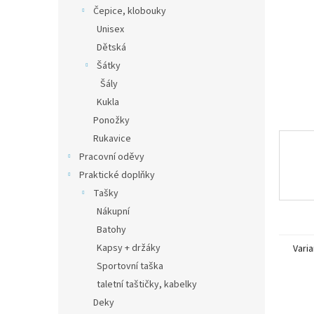
n
Čepice, klobouky
e
Unisex
l
Dětská
Šátky
Šály
Kukla
Ponožky
Rukavice
Pracovní oděvy
Praktické doplňky
Tašky
Nákupní
Batohy
Kapsy + držáky
Varia
Sportovní taška
taletní taštičky, kabelky
Deky