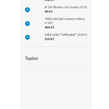
348 Kč
W 150 Síťovka z bio bavlny
W150
99 Kč
Těžká dámská oversize mikina
N 9087
459 Kč
Velká taška "Softbasket"
1818020
330 Kč
Toplist