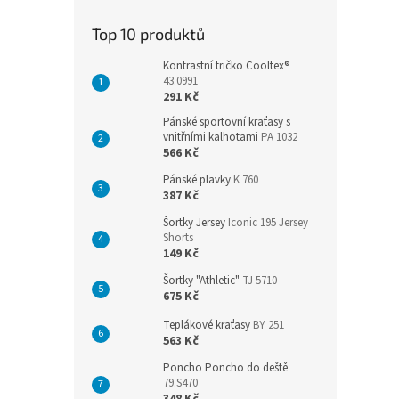
Top 10 produktů
Kontrastní tričko Cooltex®
43.0991
291 Kč
Pánské sportovní kraťasy s
vnitřními kalhotami
PA 1032
566 Kč
Pánské plavky
K 760
387 Kč
Šortky Jersey
Iconic 195 Jersey
Shorts
149 Kč
Šortky "Athletic"
TJ 5710
675 Kč
Teplákové kraťasy
BY 251
563 Kč
Poncho Poncho do deště
79.S470