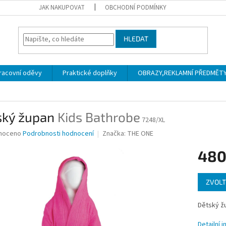
JAK NAKUPOVAT
OBCHODNÍ PODMÍNKY
HLEDAT
racovní oděvy
Praktické doplňky
OBRAZY,REKLAMNÍ PŘEDMĚTY a
ský župan
Kids Bathrobe
7248/XL
né
noceno
Podrobnosti hodnocení
Značka:
THE ONE
ní
480
u
Měrná
ZVOLT
cena:
ek.
Dětský ž
Detailní 